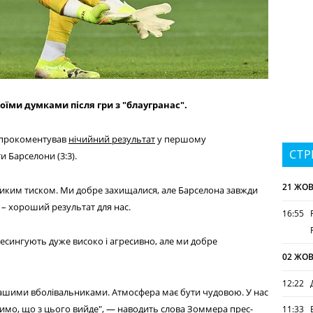
їми думками після гри з "блаугранас".
 прокоментував
нічийний результат
у першому
СТР
и Барселони (3:3).
21 ЖОВ
великим тиском. Ми добре захищалися, але Барселона завжди
 – хороший результат для нас.
16:55
ресингують дуже високо і агресивно, але ми добре
02 ЖОВ
12:22
нашими вболівальниками. Атмосфера має бути чудовою. У нас
чимо, що з цього вийде", — наводить слова Зоммера прес-
11:33