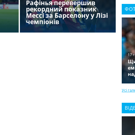
Рафінья перевершив
Тор
рекордний показник
вий
ФОТ
Мессі за Барселону у Лізі
сонн
чемпіонів
зап
17 
Щи
ем
на
Усі гал
ВІД