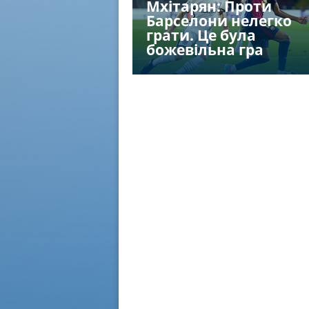
Мхітарян: Проти
рселона цілком
Барселони нелегко
грати матч з
грати. Це була
божевільна гра