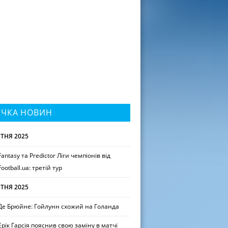
ІЧКА НОВИН
ТНЯ 2025
Fantasy та Predictor Ліги чемпіонів від
Football.ua: третій тур
ТНЯ 2025
Де Брюйне: Гойлунн схожий на Голанда
Ерік Гарсія пояснив свою заміну в матчі