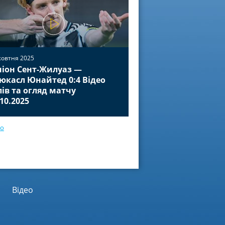
жовтня 2025
іон Сент-Жилуаз —
02 жовтня 2025
юкасл Юнайтед 0:4 Відео
Баєр Леверкузен — П
лів та огляд матчу
Відео голів та огля
.10.2025
01.10.2025
ео
Відео