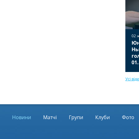
02 
Юн
02 жовтня 2025
Вільярреал — Ювентус 2:2
Нь
Відео голів та огляд матчу
го
01.10.2025
01
Усі від
Новини
Матчі
Групи
Клуби
Фото