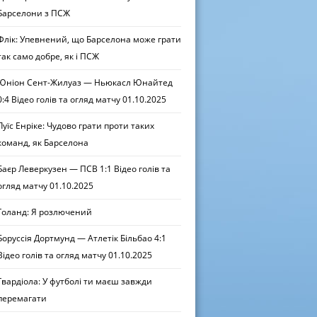
Барселони з ПСЖ
Флік: Упевнений, що Барселона може грати
так само добре, як і ПСЖ
Юніон Сент-Жилуаз — Ньюкасл Юнайтед
0:4 Відео голів та огляд матчу 01.10.2025
Луїс Енріке: Чудово грати проти таких
команд, як Барселона
Баєр Леверкузен — ПСВ 1:1 Відео голів та
огляд матчу 01.10.2025
Голанд: Я розлючений
Боруссія Дортмунд — Атлетік Більбао 4:1
Відео голів та огляд матчу 01.10.2025
Гвардіола: У футболі ти маєш завжди
перемагати
вня 2025