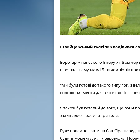
Швейцарський голкіпер поділився сво
Воротар міланського Інтеру Ян Зоммер
півфінальному матчі Ліги чемпіонів прот
"Ми були готові до такого типу гри, з 
створює моменти для взяття воріт. Нічия
Я також був готовий до того, що вони п
захищалися і забили три голи.
Буде приємно грати на Сан-Сіро перед 
будуть моменти, як і у Барселони. Поба