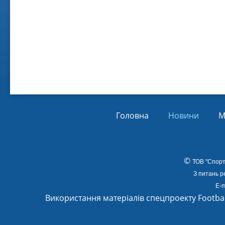
Віл
Від
01.
Головна
Новини
М
©
ТОВ
"Спорт
З питань р
E-m
Використання матеріалів спецпроекту Footba