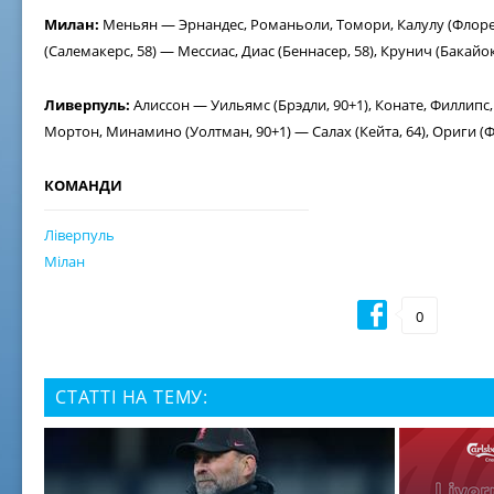
Милан:
Меньян — Эрнандес, Романьоли, Томори, Калулу (Флоре
(Cалемакерс, 58) — Мессиас, Диас (Беннасер, 58), Крунич (Бакай
Ливерпуль:
Алиссон — Уильямс (Брэдли, 90+1), Конате, Филлип
Мортон, Минамино (Уолтман, 90+1) — Салах (Кейта, 64), Ориги (Фа
КОМАНДИ
Ліверпуль
Мілан
0
СТАТТІ НА ТЕМУ: