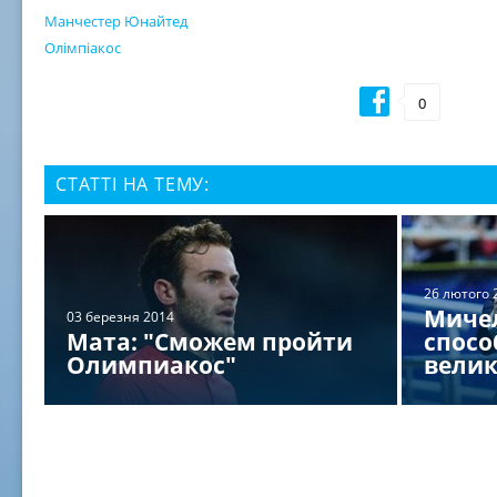
Манчестер Юнайтед
Олімпіакос
0
СТАТТІ НА ТЕМУ:
26 лютого 
Миче
03 березня 2014
Мата: "Сможем пройти
спосо
Олимпиакос"
вели