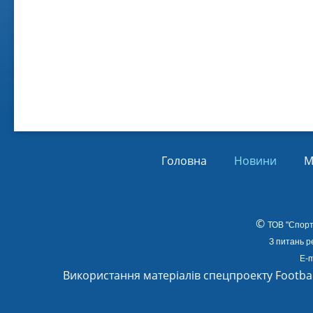
Віл
Від
01.
Головна
Новини
М
©
ТОВ
"Спорт
З питань р
E-m
Використання матеріалів спецпроекту Footba