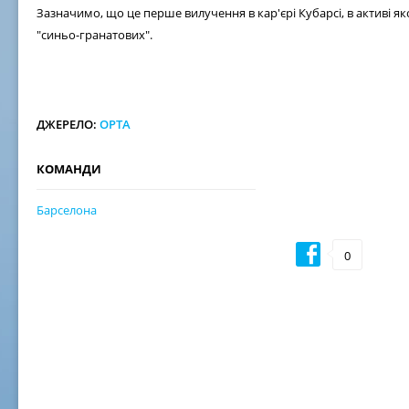
Зазначимо, що це перше вилучення в кар'єрі Кубарсі, в активі я
"синьо-гранатових".
ДЖЕРЕЛО:
OPTA
КОМАНДИ
Барселона
0