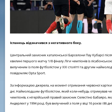
Іспанець відзначився з негативного боку.
Центральний захисник каталонської Барселони Пау Кубарсі післ
хвилині першого матчу 1/8 фіналу Ліги чемпіонів із лісабонськ
вилученим із поля футболістом у XXI столітті та другим наймоло
повідомляє Opta Sport.
За інформацією джерела, на момент отримання червоної картки і
дні. Наймолодшим футболістом, який коли-небудь отримував чер
чемпіонів, є нігерійський правий захисник Селестіно Бабаяро, 
Андерлехт у 1994 році, був вилучений з поля у віці 16 років і 86 дні