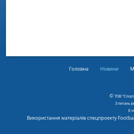
Віл
Від
01.
Головна
Новини
М
©
ТОВ
"Спорт
З питань р
E-m
Використання матеріалів спецпроекту Footba