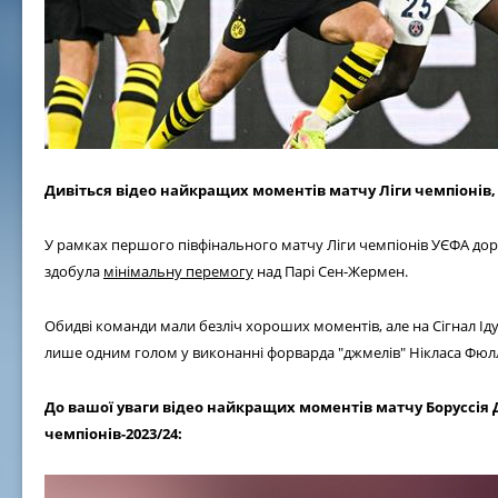
Дивіться відео найкращих моментів матчу Ліги чемпіонів, щ
У рамках першого півфінального матчу Ліги чемпіонів УЄФА дор
здобула
мінімальну перемогу
над Парі Сен-Жермен.
Обидві команди мали безліч хороших моментів, але на Сігнал І
лише одним голом у виконанні форварда "джмелів" Нікласа Фюлль
До вашої уваги відео найкращих моментів матчу Боруссія 
чемпіонів-2023/24: