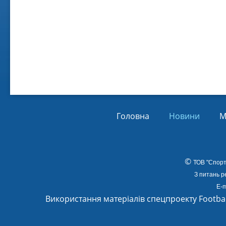
Віл
Від
01.
Головна
Новини
М
©
ТОВ
"Спорт
З питань р
E-m
Використання матеріалів спецпроекту Footba