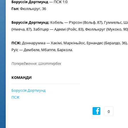
Боруссія Дортмунд
— ПСЖ 1:0
Гол:
Фюллькруг, 36
Боруссія Дортмунд:
Кобель — Р’єрсон (Вольф, 87), Гуммельс, 
(Нмеча, 87), Забітцер — Адеємі (Ройс, 83), Фюллькруг (Мукоко, 90)
ПСЖ:
Доннарумма — Хакімі, Маркіньйос, Ернандес (Бералдо, 36)
Руїс — Дембеле, Мбаппе, Баркола.
Попередження: Шлоттербек
КОМАНДИ
Боруссія Дортмунд
ПСЖ
0
02 ж