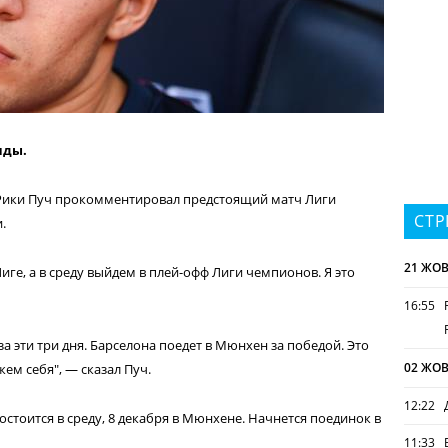
нды.
Рики Пуч прокомментировал предстоящий матч Лиги
СТР
.
21 ЖОВ
ге, а в среду выйдем в плей-офф Лиги чемпионов. Я это
16:55
а эти три дня. Барселона поедет в Мюнхен за победой. Это
02 ЖОВ
ем себя", — сказал Пуч.
12:22
стоится в среду, 8 декабря в Мюнхене. Начнется поединок в
11:33