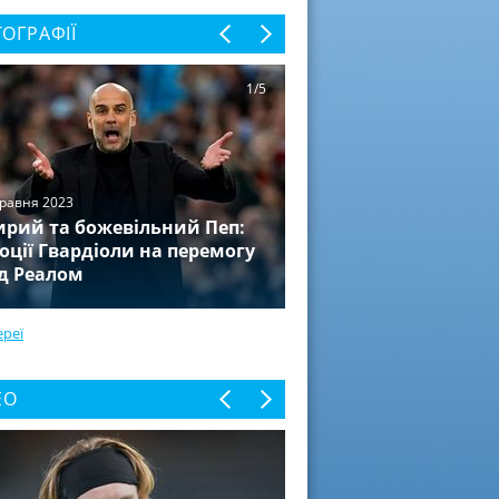
ОГРАФІЇ
1/5
травня 2023
рий та божевільний Пеп:
оції Гвардіоли на перемогу
д Реалом
ереї
ЕО