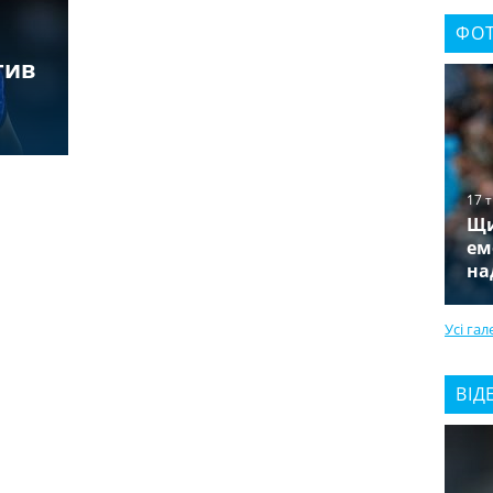
ФОТ
тив
17 
Щи
ем
на
Усі гал
ВІД