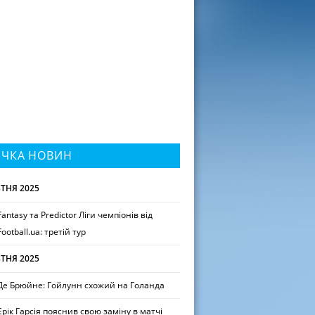
ІЧКА НОВИН
ТНЯ 2025
Fantasy та Predictor Ліги чемпіонів від
Football.ua: третій тур
ТНЯ 2025
Де Брюйне: Гойлунн схожий на Голанда
Ерік Гарсія пояснив свою заміну в матчі