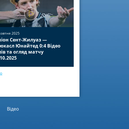
жовтня 2025
іон Сент-Жилуаз —
02 жовтня 2025
юкасл Юнайтед 0:4 Відео
Баєр Леверкузен — П
лів та огляд матчу
Відео голів та огля
.10.2025
01.10.2025
ео
Відео