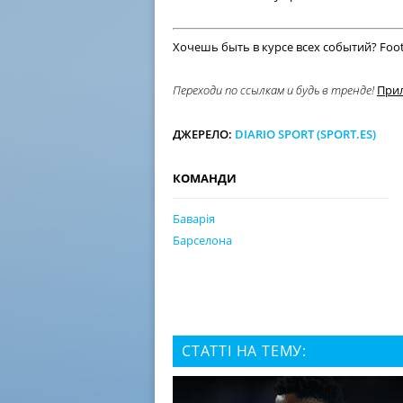
Хочешь быть в курсе всех событий? Footb
​Переходи по ссылкам и будь в тренде!
При
ДЖЕРЕЛО:
DIARIO SPORT (SPORT.ES)
КОМАНДИ
Баварія
Барселона
СТАТТІ НА ТЕМУ: