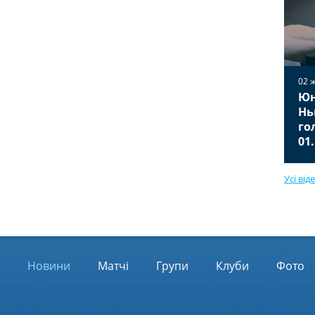
02 
Юн
02 жовтня 2025
Вільярреал — Ювентус 2:2
Нь
Відео голів та огляд матчу
го
01.10.2025
01
Усі від
Новини
Матчі
Групи
Клуби
Фото