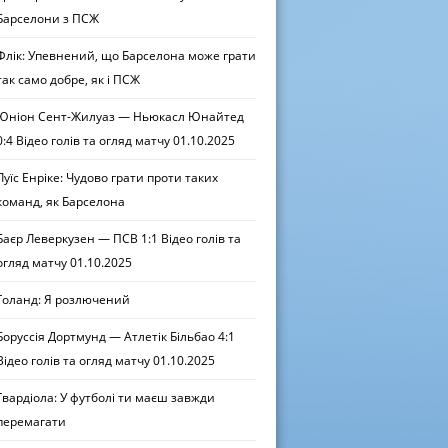
Барселони з ПСЖ
Флік: Упевнений, що Барселона може грати
так само добре, як і ПСЖ
Юніон Сент-Жилуаз — Ньюкасл Юнайтед
0:4 Відео голів та огляд матчу 01.10.2025
Луїс Енріке: Чудово грати проти таких
команд, як Барселона
Баєр Леверкузен — ПСВ 1:1 Відео голів та
огляд матчу 01.10.2025
Голанд: Я розлючений
Боруссія Дортмунд — Атлетік Більбао 4:1
Відео голів та огляд матчу 01.10.2025
Гвардіола: У футболі ти маєш завжди
перемагати