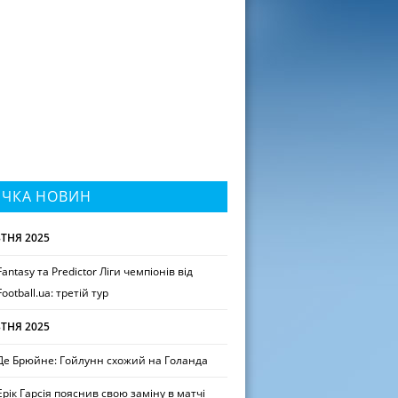
ІЧКА НОВИН
ТНЯ 2025
Fantasy та Predictor Ліги чемпіонів від
Football.ua: третій тур
ТНЯ 2025
Де Брюйне: Гойлунн схожий на Голанда
Ерік Гарсія пояснив свою заміну в матчі