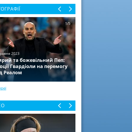
ОГРАФІЇ
1/5
травня 2023
рий та божевільний Пеп:
оції Гвардіоли на перемогу
д Реалом
ереї
ЕО