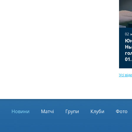
02 
Юн
02 жовтня 2025
Вільярреал — Ювентус 2:2
Нь
Відео голів та огляд матчу
го
01.10.2025
01
Усі від
Новини
Матчі
Групи
Клуби
Фото