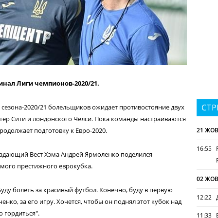
инал Лиги чемпионов-2020/21.
СТР
сезона-2020/21 болельщиков ожидает противостояние двух
тер Сити и лондонского Челси. Пока команды настраиваются
родолжает подготовку к Евро-2020.
21 ЖОВ
16:55
падающий Вест Хэма Андрей Ярмоленко поделился
мого престижного еврокубка.
02 ЖОВ
 Буду болеть за красивый футбол. Конечно, буду в первую
12:22
нко, за его игру. Хочется, чтобы он поднял этот кубок над
о гордиться".
11:33