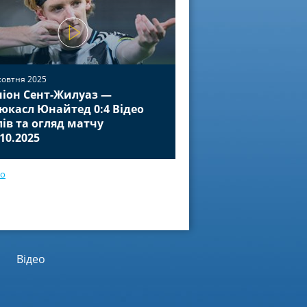
жовтня 2025
іон Сент-Жилуаз —
02 жовтня 2025
юкасл Юнайтед 0:4 Відео
Баєр Леверкузен — П
лів та огляд матчу
Відео голів та огля
.10.2025
01.10.2025
ео
Відео