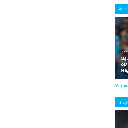
ФОТ
17 
Щи
ем
на
Усі гал
ВІД