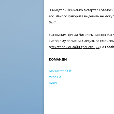
"Выйдет ли Зинченко в старте? Хотелось
его. Явного фаворита выделить не могу
Best!
Напомним, финал Лиги чемпионов Манчест
киевскому времени. Следить за ключев
в
текстовой онлайн-трансляции
на
Footb
КОМАНДИ
Манчестер Сіті
Україна
Челсі