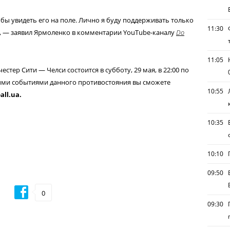
 бы увидеть его на поле. Лично я буду поддерживать только
11:30
", — заявил Ярмоленко в комментарии YouTube-каналу
Do
11:05
ер Сити — Челси состоится в субботу, 29 мая, в 22:00 по
ыми событиями данного противостояния вы сможете
10:55
all.ua.
10:35
10:10
09:50
0
09:30