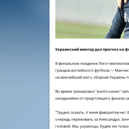
Украинский вингер дал прогноз на ф
В финальном поединке Лиги чемпионов 
грандов английского футбола — Манчес
на важнейший матч, сборная Украины п
Во время тренировки "желто-синих" на
ожиданиями от предстоящего финала са
"Трудно сказать. У меня фаворитов нет.
очередь переживать за Александра Зинче
головой. Мы, украинцы, будем им тольк