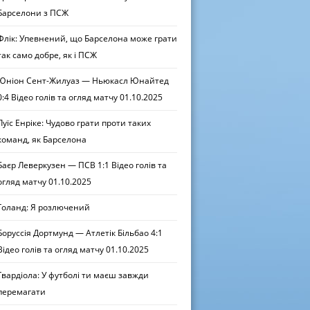
Барселони з ПСЖ
Флік: Упевнений, що Барселона може грати
так само добре, як і ПСЖ
Юніон Сент-Жилуаз — Ньюкасл Юнайтед
0:4 Відео голів та огляд матчу 01.10.2025
Луїс Енріке: Чудово грати проти таких
команд, як Барселона
Баєр Леверкузен — ПСВ 1:1 Відео голів та
огляд матчу 01.10.2025
Голанд: Я розлючений
Боруссія Дортмунд — Атлетік Більбао 4:1
Відео голів та огляд матчу 01.10.2025
Гвардіола: У футболі ти маєш завжди
перемагати