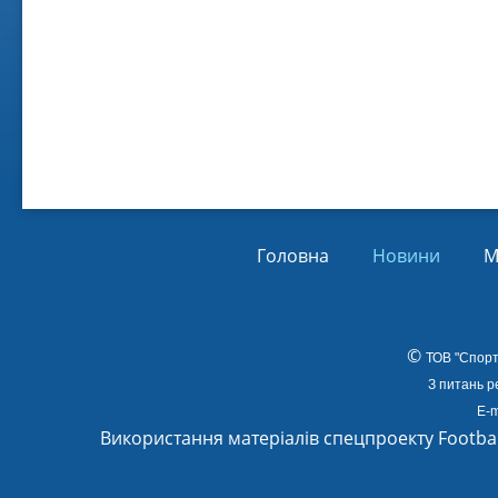
Віл
Від
01.
Головна
Новини
М
©
ТОВ
"Спорт
З питань р
E-m
Використання матеріалів спецпроекту Footba