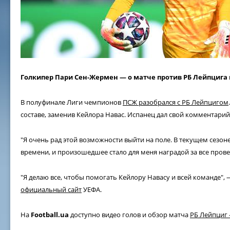
Голкипер Пари Сен-Жермен — о матче против РБ Лейпцига 
В полуфинале Лиги чемпионов
ПСЖ разобрался с РБ Лейпцигом
составе, заменив Кейлора Навас. Испанец дал свой комментарий
"Я очень рад этой возможности выйти на поле. В текущем сезон
времени, и произошедшее стало для меня наградой за все пров
"Я делаю все, чтобы помогать Кейлору Навасу и всей команде",
официальный сайт
УЕФА.
На
Football.ua
доступно видео голов и обзор матча
РБ Лейпциг