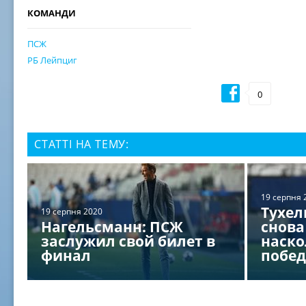
КОМАНДИ
ПСЖ
РБ Лейпциг
0
СТАТТІ НА ТЕМУ:
19 серпня 
Тухел
19 серпня 2020
Нагельсманн: ПСЖ
снова
заслужил свой билет в
наско
финал
побед