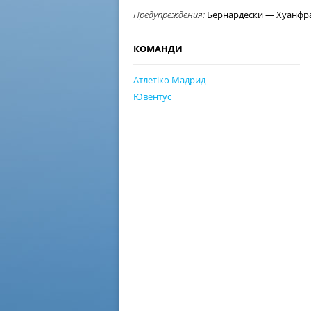
Предупреждения:
Бернардески — Хуанфра
КОМАНДИ
Атлетіко Мадрид
Ювентус