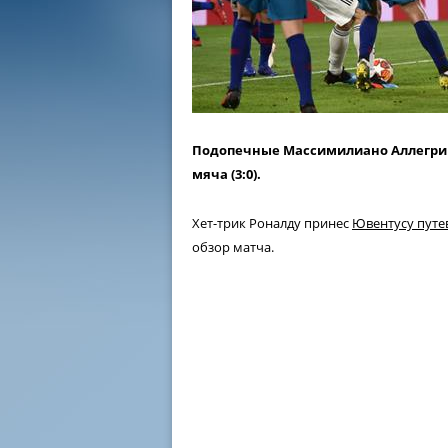
Подопечные Массимилиано Аллегри о
мяча (3:0).
Хет-трик Роналду принес
Ювентусу путев
обзор матча.