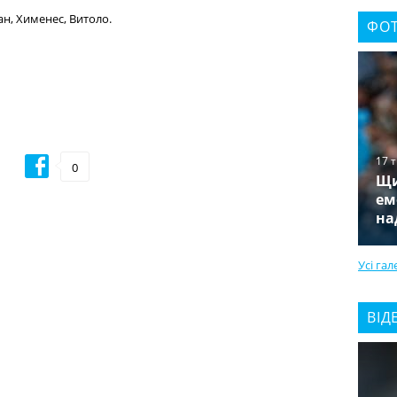
н, Хименес, Витоло.
ФОТ
17 
0
Щи
ем
на
Усі гал
ВІД