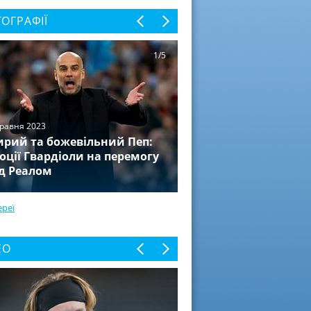
ОГРАФІЇ
1/5
травня 2023
рий та божевільний Пеп:
оції Гвардіоли на перемогу
д Реалом
ереї
ЕО