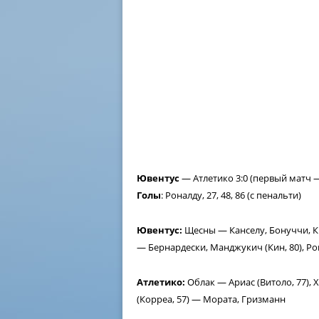
Ювентус
— Атлетико 3:0 (первый матч —
Голы
: Роналду, 27, 48, 86 (с пенальти)
Ювентус:
Щесны — Канселу, Бонуччи, К
— Бернардески, Манджукич (Кин, 80), Р
Атлетико:
Облак — Ариас (Витоло, 77), 
(Корреа, 57) — Мората, Гризманн