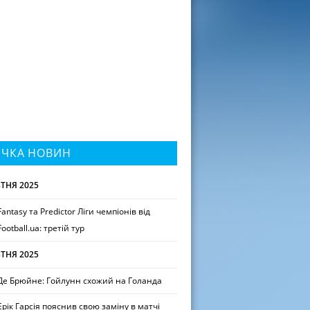
ІЧКА НОВИН
ТНЯ 2025
Fantasy та Predictor Ліги чемпіонів від
Football.ua: третій тур
ТНЯ 2025
Де Брюйне: Гойлунн схожий на Голанда
Ерік Гарсія пояснив свою заміну в матчі