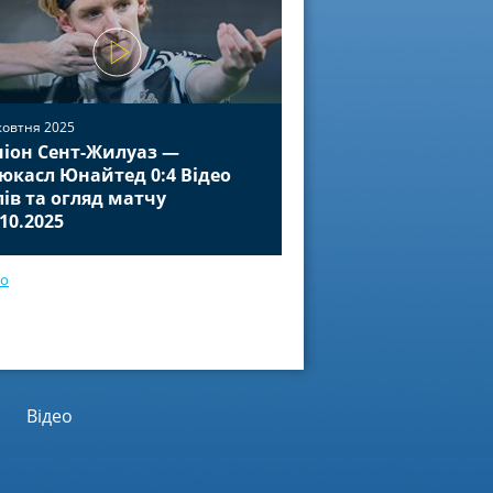
жовтня 2025
іон Сент-Жилуаз —
02 жовтня 2025
юкасл Юнайтед 0:4 Відео
Баєр Леверкузен — П
лів та огляд матчу
Відео голів та огля
.10.2025
01.10.2025
ео
Відео