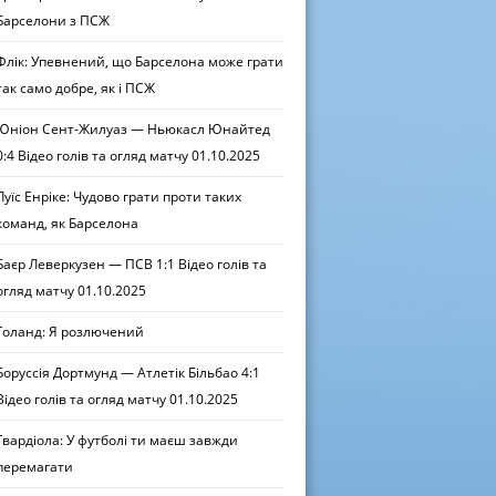
Барселони з ПСЖ
Флік: Упевнений, що Барселона може грати
так само добре, як і ПСЖ
Юніон Сент-Жилуаз — Ньюкасл Юнайтед
0:4 Відео голів та огляд матчу 01.10.2025
Луїс Енріке: Чудово грати проти таких
команд, як Барселона
Баєр Леверкузен — ПСВ 1:1 Відео голів та
огляд матчу 01.10.2025
Голанд: Я розлючений
Боруссія Дортмунд — Атлетік Більбао 4:1
Відео голів та огляд матчу 01.10.2025
Гвардіола: У футболі ти маєш завжди
перемагати