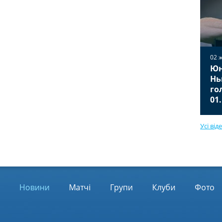
02 
Юн
02 жовтня 2025
Вільярреал — Ювентус 2:2
Нь
Відео голів та огляд матчу
го
01.10.2025
01
Усі від
Новини
Матчі
Групи
Клуби
Фото