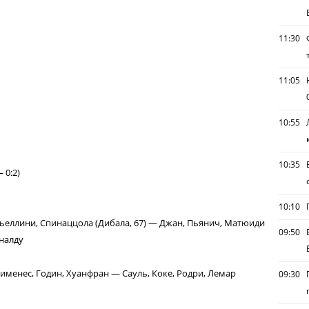
11:30
11:05
10:55
10:35
 0:2)
10:10
ьеллини, Спинаццола (Дибала, 67) — Джан, Пьянич, Матюиди
09:50
оналду
Хименес, Годин, Хуанфран — Сауль, Коке, Родри, Лемар
09:30