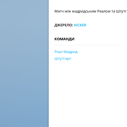
Матч між мадридським Реалом та Штутгар
ДЖЕРЕЛО:
KICKER
КОМАНДИ
Реал Мадрид
Штутгарт