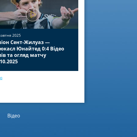
жовтня 2025
іон Сент-Жилуаз —
02 жовтня 2025
юкасл Юнайтед 0:4 Відео
Баєр Леверкузен — П
лів та огляд матчу
Відео голів та огля
.10.2025
01.10.2025
ео
Відео