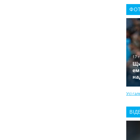
ФОТ
17 
Щи
ем
на
Усі гал
ВІД