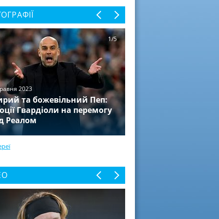
ОГРАФІЇ
1/5
травня 2023
рий та божевільний Пеп:
оції Гвардіоли на перемогу
д Реалом
ереї
ЕО