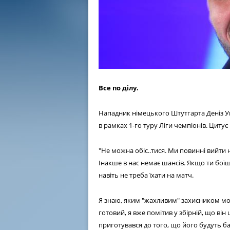
Все по ділу.
Нападник німецького Штутгарта Деніз У
в рамках 1-го туру Ліги чемпіонів. Цитує 
"Не можна обіс..тися. Ми повинні вийти
Інакше в нас немає шансів. Якщо ти боїшс
навіть не треба їхати на матч.
Я знаю, яким "жахливим" захисником мож
готовий, я вже помітив у збірній, що він
приготувався до того, що його будуть ба