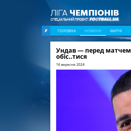
ГОЛОВНА
НОВИНИ
МАТЧІ
Ундав — перед матчем
обіс..тися
16 вересня 2024