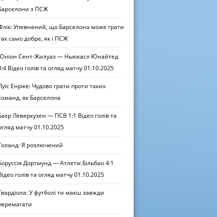
Барселони з ПСЖ
Флік: Упевнений, що Барселона може грати
так само добре, як і ПСЖ
Юніон Сент-Жилуаз — Ньюкасл Юнайтед
0:4 Відео голів та огляд матчу 01.10.2025
Луїс Енріке: Чудово грати проти таких
команд, як Барселона
Баєр Леверкузен — ПСВ 1:1 Відео голів та
огляд матчу 01.10.2025
Голанд: Я розлючений
Боруссія Дортмунд — Атлетік Більбао 4:1
Відео голів та огляд матчу 01.10.2025
Гвардіола: У футболі ти маєш завжди
перемагати