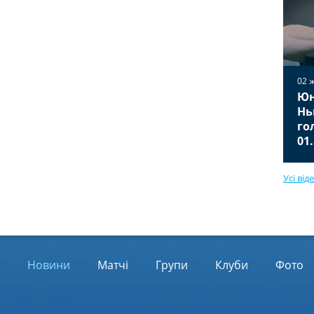
02 
Юн
02 жовтня 2025
Вільярреал — Ювентус 2:2
Нь
Відео голів та огляд матчу
го
01.10.2025
01
Усі від
Новини
Матчі
Групи
Клуби
Фото