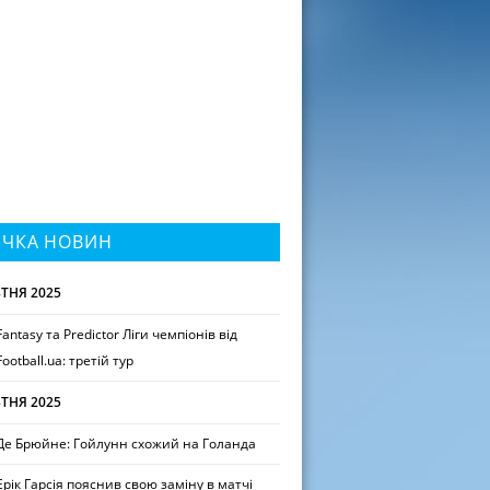
ІЧКА НОВИН
ТНЯ 2025
Fantasy та Predictor Ліги чемпіонів від
Football.ua: третій тур
ТНЯ 2025
Де Брюйне: Гойлунн схожий на Голанда
Ерік Гарсія пояснив свою заміну в матчі