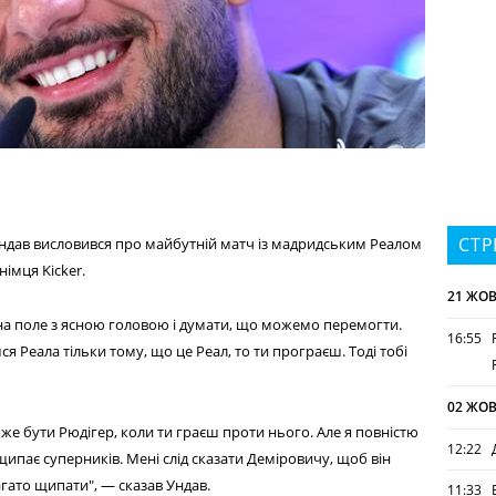
СТР
ндав висловився про майбутній матч із мадридським Реалом
німця Kicker.
21 ЖОВ
 на поле з ясною головою і думати, що можемо перемогти.
16:55
я Реала тільки тому, що це Реал, то ти програєш. Тоді тобі
02 ЖОВ
е бути Рюдігер, коли ти граєш проти нього. Але я повністю
12:22
 щипає суперників. Мені слід сказати Деміровичу, щоб він
гато щипати", — сказав Ундав.
11:33