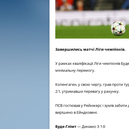
Завершились матчі Ліги чемпіонів.
У рамках кваліфікації Ліги чемпіонів Бу
мінімальну перемогу.
Копенгаген, у свою чергу, грав проти т
2:1, утримавши перевагу у рахунку.
ПСВ гостював у Рейнжерс і зумів забити 
вирішено в Ейндховені.
Буде-Глімт
— Динамо З 1:0