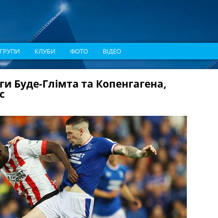
ГРУПИ
КЛУБИ
ФОТО
ВІДЕО
ги Буде-Глімта та Копенгагена,
с