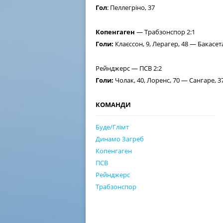
Гол
: Пеллегріно, 37
Копенгаген
— Трабзонспор 2:1
Голи:
Клаєссон, 9, Лерагер, 48 — Бакасета
Рейнджерс — ПСВ 2:2
Голи:
Чолак, 40, Лоренс, 70 — Сангаре, 37
КОМАНДИ
Буде/Глімт
Динамо Загреб
Копенгаген
ПСВ
Рейнджерс
Трабзонспор