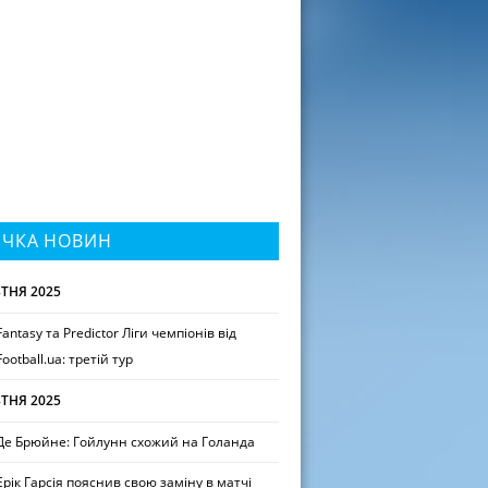
ІЧКА НОВИН
ТНЯ 2025
Fantasy та Predictor Ліги чемпіонів від
Football.ua: третій тур
ТНЯ 2025
Де Брюйне: Гойлунн схожий на Голанда
Ерік Гарсія пояснив свою заміну в матчі