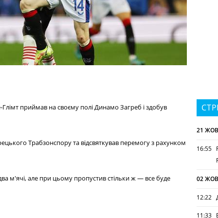
СТР
де-Глімт приймав на своєму полі Динамо Загреб і здобув
21 ЖОВ
урецького Трабзонспору та відсвяткував перемогу з рахунком
16:55
два м'ячі, але при цьому пропустив стільки ж — все буде
02 ЖОВ
12:22
11:33