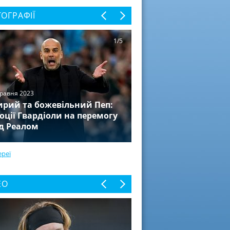
ОГРАФІЇ
1/5
травня 2023
рий та божевільний Пеп:
оції Гвардіоли на перемогу
д Реалом
ереї
ЕО