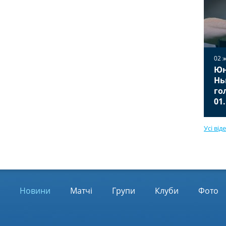
02 
Юн
02 жовтня 2025
Вільярреал — Ювентус 2:2
Нь
Відео голів та огляд матчу
го
01.10.2025
01
Усі від
Новини
Матчі
Групи
Клуби
Фото