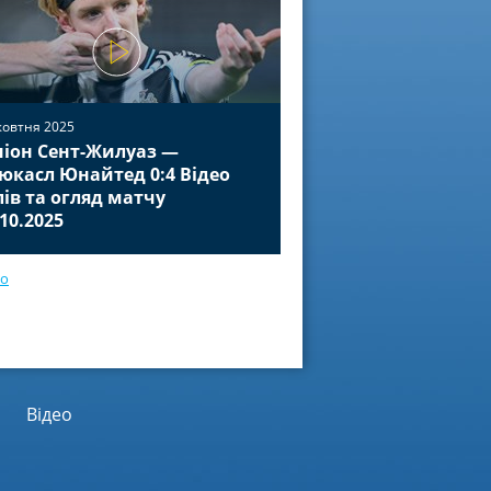
жовтня 2025
іон Сент-Жилуаз —
02 жовтня 2025
юкасл Юнайтед 0:4 Відео
Баєр Леверкузен — П
лів та огляд матчу
Відео голів та огля
.10.2025
01.10.2025
ео
Відео