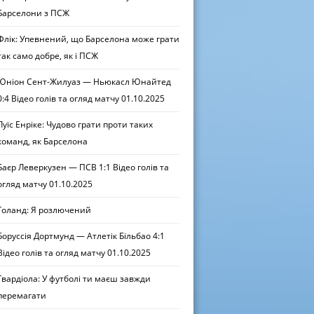
Барселони з ПСЖ
Флік: Упевнений, що Барселона може грати
так само добре, як і ПСЖ
Юніон Сент-Жилуаз — Ньюкасл Юнайтед
0:4 Відео голів та огляд матчу 01.10.2025
Луїс Енріке: Чудово грати проти таких
команд, як Барселона
Баєр Леверкузен — ПСВ 1:1 Відео голів та
огляд матчу 01.10.2025
Голанд: Я розлючений
Боруссія Дортмунд — Атлетік Більбао 4:1
Відео голів та огляд матчу 01.10.2025
Гвардіола: У футболі ти маєш завжди
перемагати