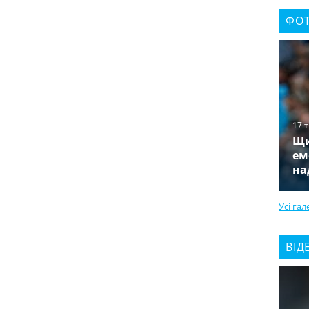
ФОТ
17 
Щи
ем
на
Усі гал
ВІД