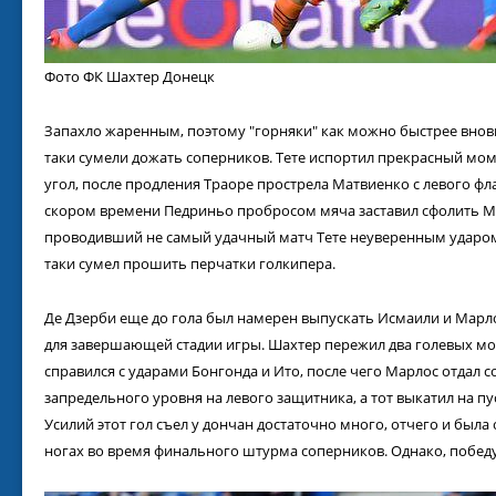
Фото ФК Шахтер Донецк
Запахло жаренным, поэтому "горняки" как можно быстрее внов
таки сумели дожать соперников. Тете испортил прекрасный мом
угол, после продления Траоре прострела Матвиенко с левого фл
скором времени Педриньо пробросом мяча заставил сфолить М
проводивший не самый удачный матч Тете неуверенным ударом
таки сумел прошить перчатки голкипера.
Де Дзерби еще до гола был намерен выпускать Исмаили и Марл
для завершающей стадии игры. Шахтер пережил два голевых мо
справился с ударами Бонгонда и Ито, после чего Марлос отдал с
запредельного уровня на левого защитника, а тот выкатил на пу
Усилий этот гол съел у дончан достаточно много, отчего и была
ногах во время финального штурма соперников. Однако, победу