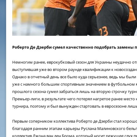
Роберто Де Дзерби сумел качественно подобрать замены п
Немногим ранее, еврокубковый сезон для Украины неудачно от
выступившая уже во втором раунде квалификации к новосозда
Однако в отчетный день все было куда серьезнее, ведь мы был
уже с намного большим спортивным значением в футбольном 
прошлого сезона сумел забраться лишь на вторую строчку тур
Премьер-лиги, в результате чего потерял нагретое ранее место
турнира, поэтому и был вынужден стартовать в евросезоне лиш
Первым соперником коллектива Роберто де Дзерби стал хоро
благодаря ранним этапам карьеры Руслана Малиновского бельг
коллектив Джона ван ден Брома, который носит режущее слух п