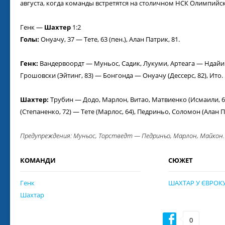
августа, когда команды встретятся на столичном НСК Олимпийс
Генк —
Шахтер
1:2
Голы:
Онуачу, 37 — Тете, 63 (пен.), Алан Патрик, 81.
Генк:
Вандервоордт — Муньос, Садик, Лукуми, Артеага — Ндайиш
Грошовски (Эйтинг, 83) — Бонгонда — Онуачу (Дессерс, 82), Ито.
Шахтер:
Трубин — Додо, Марлон, Витао, Матвиенко (Исмаили, 
(Степаненко, 72) — Тете (Марлос, 64), Педриньо, Соломон (Алан П
Предупреждения: Муньос, Торстведт — Педриньо, Марлон, Майкон.
КОМАНДИ
СЮЖЕТ
Генк
ШАХТАР У ЄВРОК
Шахтар
0