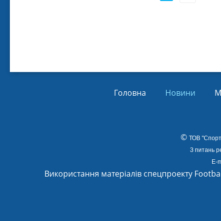
Головна
Новини
М
©
ТОВ
"Спорт
З питань р
E-m
Використання матеріалів спецпроекту Footba