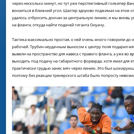
Віл
через несколько минут, но тут уже перспективный голкипер Ва
Від
вонзиться в ближний угол. Шахтер здорово поджимал на этом о
01.
удалось отбросить дончан за центральную линию, и мы вновь у
на фланги, откуда найти подачей гиганта Онуачу.
Тактика максимально простая, о ней очень много говорили до н
рабочей. Трубин неудачным выносом к центру поля подарил мя
вывели на пространство для навеса с правого фланга, а уже во 
выходить под подачу на габаритного форварда, хотя имел для э
практически грудью занес мяч через линию. Это был шокирую
поэтому без реакции тренерского штаба было попросту невозм