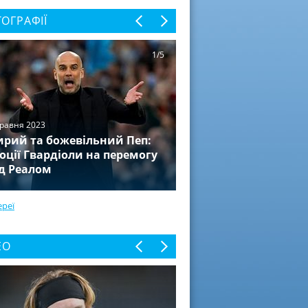
ОГРАФІЇ
1/5
травня 2023
рий та божевільний Пеп:
оції Гвардіоли на перемогу
д Реалом
ереї
ЕО