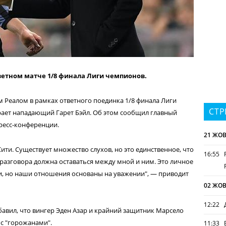
ветном матче 1/8 финала Лиги чемпионов.
м Реалом в рамках ответного поединка 1/8 финала Лиги
СТР
рает нападающий Гарет Бэйл. Об этом сообщил главный
ресс-конференции.
21 ЖОВ
ити. Существует множество слухов, но это единственное, что
16:55
 разговора должна оставаться между мной и ним. Это личное
ки, но наши отношения основаны на уважении", — приводит
02 ЖОВ
12:22
бавил, что вингер Эден Азар и крайний защитник Марсело
 с "горожанами".
11:33