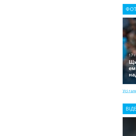
ФОТ
17 
Щи
ем
на
Усі гал
ВІД