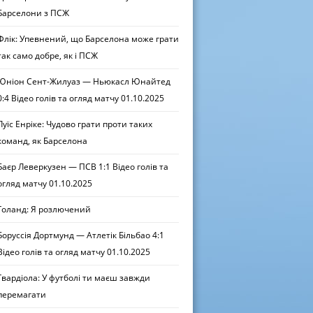
Барселони з ПСЖ
Флік: Упевнений, що Барселона може грати
так само добре, як і ПСЖ
Юніон Сент-Жилуаз — Ньюкасл Юнайтед
0:4 Відео голів та огляд матчу 01.10.2025
Луїс Енріке: Чудово грати проти таких
команд, як Барселона
Баєр Леверкузен — ПСВ 1:1 Відео голів та
огляд матчу 01.10.2025
Голанд: Я розлючений
Боруссія Дортмунд — Атлетік Більбао 4:1
Відео голів та огляд матчу 01.10.2025
Гвардіола: У футболі ти маєш завжди
перемагати