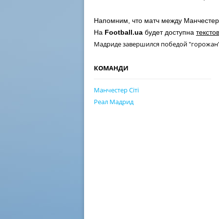
Напомним, что матч между Манчестер С
На
Football.ua
будет доступна
тексто
Мадриде завершился победой "горожан" 
КОМАНДИ
Манчестер Сіті
Реал Мадрид