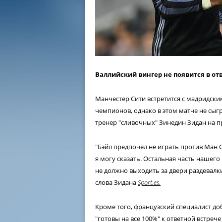
Валлийский вингер не появится в от
Манчестер Сити встретится с мадридски
чемпионов, однако в этом матче не сыг
тренер "сливочных" Зинедин Зидан на п
"Бэйл предпочел не играть против Ман С
я могу сказать. Остальная часть нашего
не должно выходить за двери раздевал
слова Зидана
Sport.es.
Кроме того, французский специалист до
"готовы на все 100%" к ответной встрече