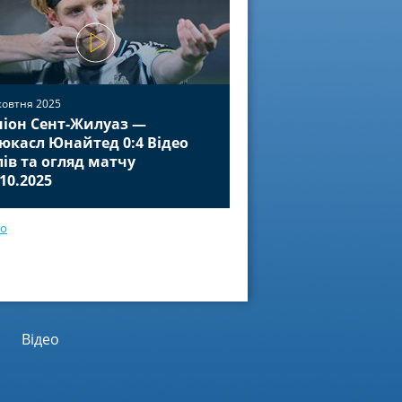
жовтня 2025
іон Сент-Жилуаз —
02 жовтня 2025
юкасл Юнайтед 0:4 Відео
Баєр Леверкузен — П
лів та огляд матчу
Відео голів та огля
.10.2025
01.10.2025
ео
Відео