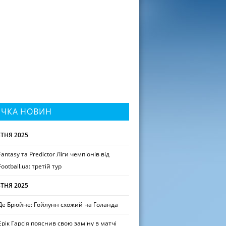
ІЧКА НОВИН
ТНЯ 2025
Fantasy та Predictor Ліги чемпіонів від
Football.ua: третій тур
ТНЯ 2025
Де Брюйне: Гойлунн схожий на Голанда
Ерік Гарсія пояснив свою заміну в матчі