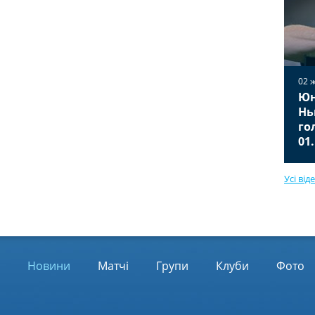
02 
Юн
02 жовтня 2025
Вільярреал — Ювентус 2:2
Нь
Відео голів та огляд матчу
го
01.10.2025
01
Усі від
Новини
Матчі
Групи
Клуби
Фото