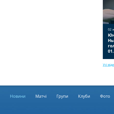
02 
Юн
02 жовтня 2025
Вільярреал — Ювентус 2:2
Нь
Відео голів та огляд матчу
го
01.10.2025
01
Усі від
Новини
Матчі
Групи
Клуби
Фото