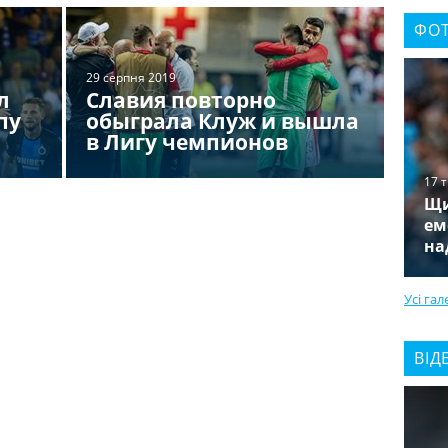
ФОТ
28 сер
Ста
29 серпня 2019
л
Славия повторно
уча
пу
обыграла Клуж и вышла
эта
в Лигу чемпионов
сез
17 
Щи
ем
на
Усі гал
ВІД