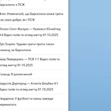
Барселони з ПСЖ
Флік: Упевнений, що Барселона може грати
так само добре, як і ПСЖ
Юніон Сент-Жилуаз — Ньюкасл Юнайтед
0:4 Відео голів та огляд матчу 01.10.2025
Луїс Енріке: Чудово грати проти таких
команд, як Барселона
Баєр Леверкузен — ПСВ 1:1 Відео голів та
огляд матчу 01.10.2025
Голанд: Я розлючений
Боруссія Дортмунд — Атлетік Більбао 4:1
Відео голів та огляд матчу 01.10.2025
Гвардіола: У футболі ти маєш завжди
перемагати