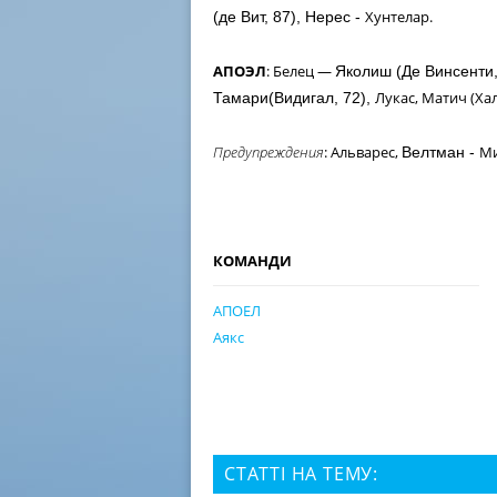
Хунтелар.
(де Вит, 87),
Нерес -
АПОЭЛ
: Белец —
Яколиш (Де Винсенти,
Лукас, Матич (Хал
Тамари(Видигал, 72),
Предупреждения
: Альварес,
Ми
Велтман -
КОМАНДИ
АПОЕЛ
Аякс
СТАТТІ НА ТЕМУ: