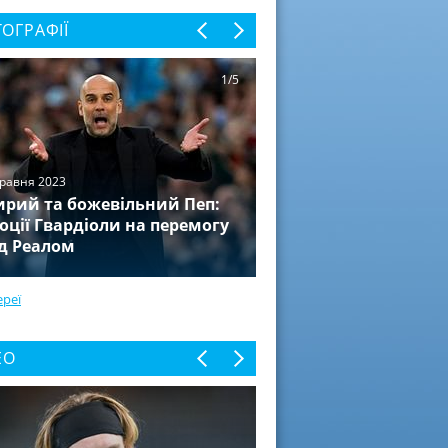
ОГРАФІЇ
пня 2019
ли известны все
1/5
стники группового
па Лиги чемпионов
она-2019/20
травня 2023
рий та божевільний Пеп:
оції Гвардіоли на перемогу
д Реалом
ереї
ЕО