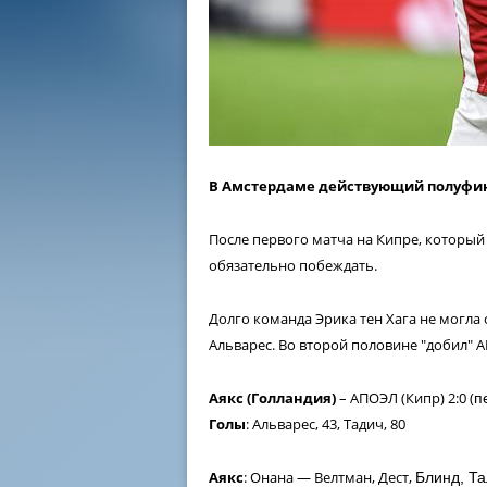
В Амстердаме действующий полуфина
После первого матча на Кипре, который
обязательно побеждать.
Долго команда Эрика тен Хага не могла 
Альварес. Во второй половине "добил" 
Аякс (Голландия)
– АПОЭЛ (Кипр) 2:0 (
п
Голы
: Альварес, 43, Тадич, 80
Аякс
: Онана — Велтман, Дест,
Блинд, Т