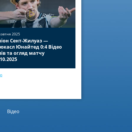
жовтня 2025
іон Сент-Жилуаз —
02 жовтня 2025
юкасл Юнайтед 0:4 Відео
Баєр Леверкузен — П
лів та огляд матчу
Відео голів та огля
.10.2025
01.10.2025
ео
Відео