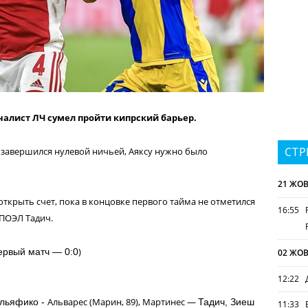
лист ЛЧ сумел пройти кипрский барьер.
СТР
 завершился нулевой ничьей, Аяксу нужно было
21 ЖОВ
открыть счет, пока в концовке первого тайма не отметился
16:55
АПОЭЛ Тадич.
)
ервый матч — 0:0
02 ЖОВ
12:22
Альварес (Марин, 89), Мартинес —
альяфико -
Тадич, Зиеш
11:33