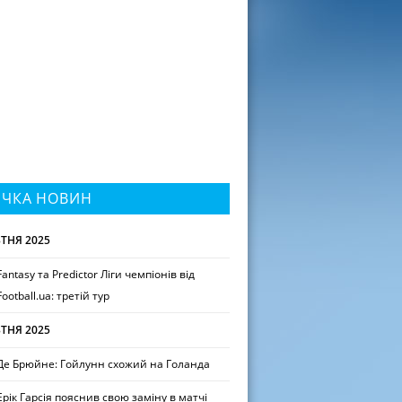
ІЧКА НОВИН
ТНЯ 2025
Fantasy та Predictor Ліги чемпіонів від
Football.ua: третій тур
ТНЯ 2025
Де Брюйне: Гойлунн схожий на Голанда
Ерік Гарсія пояснив свою заміну в матчі