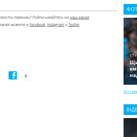
ФОТ
овости первыми?
Подписывайтесь на
наш канал
также можете в
Facebook
,
Instagram
и
Twitter
.
17 
Щи
ем
на
0
Усі гал
ВІД