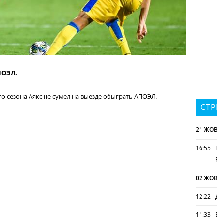
ПОЭЛ.
 сезона Аякс не сумел на выезде обыграть АПОЭЛ.
СТР
21 ЖОВ
16:55
02 ЖОВ
12:22
11:33