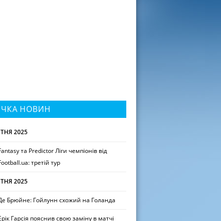
ІЧКА НОВИН
ТНЯ 2025
Fantasy та Predictor Ліги чемпіонів від
Football.ua: третій тур
ТНЯ 2025
Де Брюйне: Гойлунн схожий на Голанда
Ерік Гарсія пояснив свою заміну в матчі