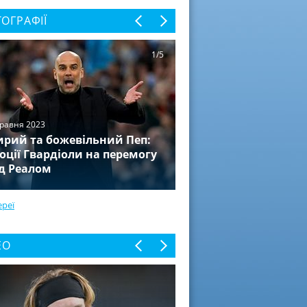
ОГРАФІЇ
1/5
травня 2023
рий та божевільний Пеп:
оції Гвардіоли на перемогу
д Реалом
ереї
ЕО