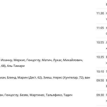
11:30
11:05
10:55
10:35
), Иоанну, Меркис, Генцоглу, Матич, Лукас, Михайлович,
, 68), Аль-Тамари
10:10
ан, Блинд, Марин (Дест, 62), Зиеш, Нерес (Хунтелар, 72), ван
09:50
ан, Генцоглу, Безяк, Мартинес, Тальяфико, Тадич
09:30