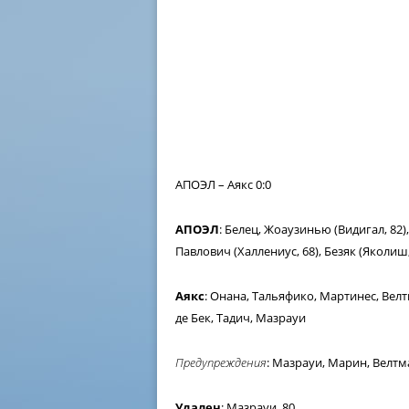
АПОЭЛ – Аякс 0:0
АПОЭЛ
: Белец, Жоаузинью (Видигал, 82
Павлович (Халлениус, 68), Безяк (Яколиш
Аякс
: Онана, Тальяфико, Мартинес, Велтм
де Бек, Тадич, Мазрауи
Предупреждения
: Мазрауи, Марин, Велтм
Удален
: Мазрауи, 80.