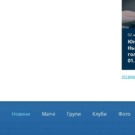
02 
Юн
02 жовтня 2025
Вільярреал — Ювентус 2:2
Нь
Відео голів та огляд матчу
го
01.10.2025
01
Усі від
Новини
Матчі
Групи
Клуби
Фото