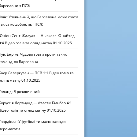
Барселони з ПСЖ
Флік: Упевнений, що Барселона може грати
так само добре, як і ПСЖ
Юніон Сент-Жилуаз — Ньюкасл Юнайтед
0:4 Відео голів та огляд матчу 01.10.2025
Луїс Енріке: Чудово грати проти таких
команд, як Барселона
Баєр Леверкузен — ПСВ 1:1 Відео голів та
огляд матчу 01.10.2025
Голанд: Я розлючений
Боруссія Дортмунд — Атлетік Більбао 4:1
Відео голів та огляд матчу 01.10.2025
Гвардіола: У футболі ти маєш завжди
перемагати