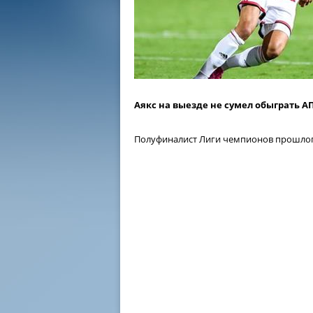
Аякс на выезде не сумел обыграть А
Полуфиналист Лиги чемпионов прошлого