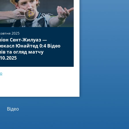
жовтня 2025
іон Сент-Жилуаз —
02 жовтня 2025
юкасл Юнайтед 0:4 Відео
Баєр Леверкузен — П
лів та огляд матчу
Відео голів та огля
.10.2025
01.10.2025
ео
Відео