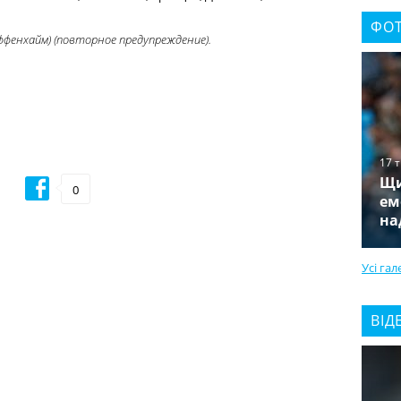
ФОТ
ффенхайм) (повторное предупреждение).
17 
Щи
0
ем
на
Усі гал
ВІД