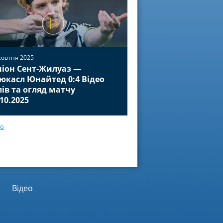
жовтня 2025
іон Сент-Жилуаз —
02 жовтня 2025
юкасл Юнайтед 0:4 Відео
Баєр Леверкузен — П
лів та огляд матчу
Відео голів та огля
.10.2025
01.10.2025
ео
Відео