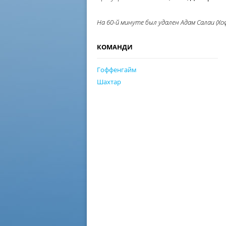
На 60-й минуте был удален Адам Салаи (Хо
КОМАНДИ
Гоффенгайм
Шахтар