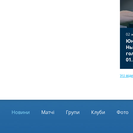
02 
Юн
02 жовтня 2025
Вільярреал — Ювентус 2:2
Нь
Відео голів та огляд матчу
го
01.10.2025
01
Усі від
Новини
Матчі
Групи
Клуби
Фото