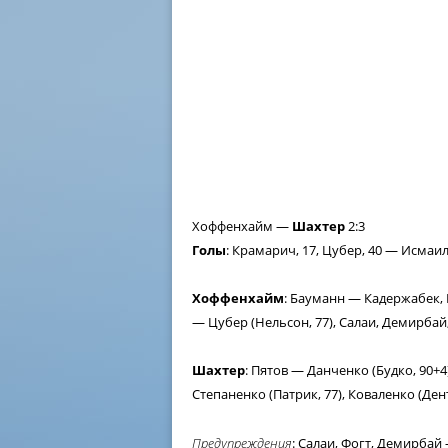
Хоффенхайм —
Шахтер
2:3
Голы
: Крамарич, 17, Цубер, 40 — Исмаили
Хоффенхайм
: Бауманн — Кадержабек, Б
— Цубер (Нельсон, 77), Салаи, Демирба
Шахтер
: Пятов — Данченко (Будко, 90+
Степаненко (Патрик, 77), Коваленко (Ден
Предупреждения
: Салаи, Фогт, Демирбай