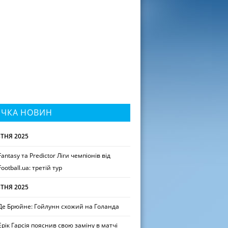
ІЧКА НОВИН
ТНЯ 2025
Fantasy та Predictor Ліги чемпіонів від
Football.ua: третій тур
ТНЯ 2025
Де Брюйне: Гойлунн схожий на Голанда
Ерік Гарсія пояснив свою заміну в матчі