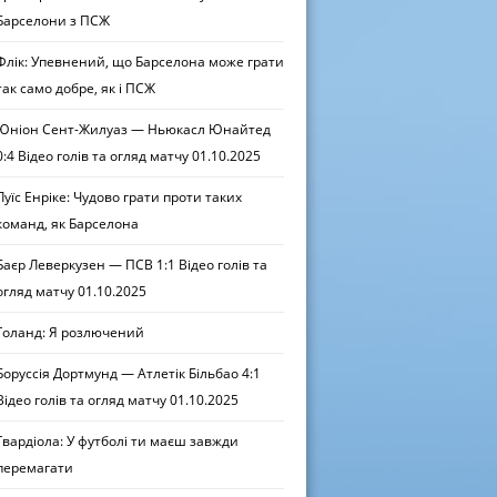
Барселони з ПСЖ
Флік: Упевнений, що Барселона може грати
так само добре, як і ПСЖ
Юніон Сент-Жилуаз — Ньюкасл Юнайтед
0:4 Відео голів та огляд матчу 01.10.2025
Луїс Енріке: Чудово грати проти таких
команд, як Барселона
Баєр Леверкузен — ПСВ 1:1 Відео голів та
огляд матчу 01.10.2025
Голанд: Я розлючений
Боруссія Дортмунд — Атлетік Більбао 4:1
Відео голів та огляд матчу 01.10.2025
Гвардіола: У футболі ти маєш завжди
перемагати