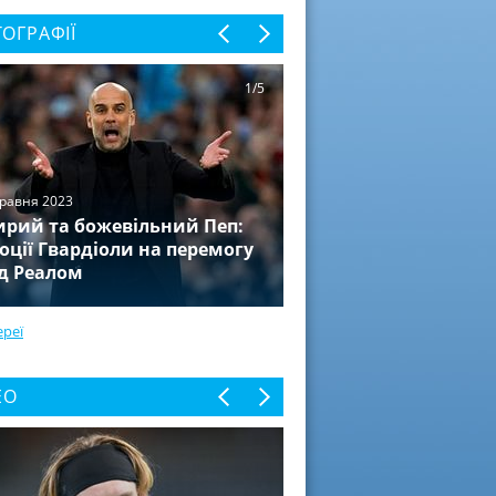
ОГРАФІЇ
1/5
травня 2023
рий та божевільний Пеп:
оції Гвардіоли на перемогу
д Реалом
ереї
ЕО