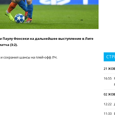
 Паулу Фонсеки на дальнейшее выступление в Лиге
тча (3:2).
СТР
и сохранил шансы на плей-офф ЛЧ.
21 ЖОВ
16:55
02 ЖОВ
12:22
11:33