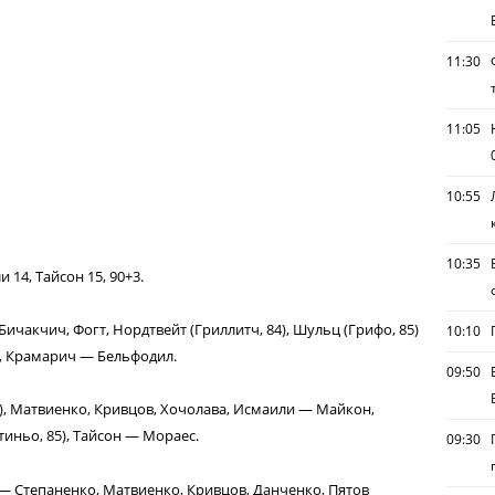
11:30
11:05
10:55
10:35
 14, Тайсон 15, 90+3.
ичакчич, Фогт, Нордтвейт (Гриллитч, 84), Шульц (Грифо, 85)
10:10
й, Крамарич — Бельфодил.
09:50
4), Матвиенко, Кривцов, Хочолава, Исмаили — Майкон,
тиньо, 85), Тайсон — Мораес.
09:30
 — Степаненко, Матвиенко, Кривцов, Данченко, Пятов