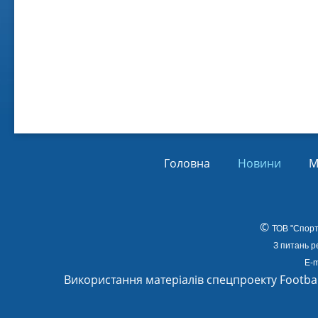
Віл
Від
01.
Головна
Новини
М
©
ТОВ
"Спорт
З питань р
E-m
Використання матеріалів спецпроекту Footba