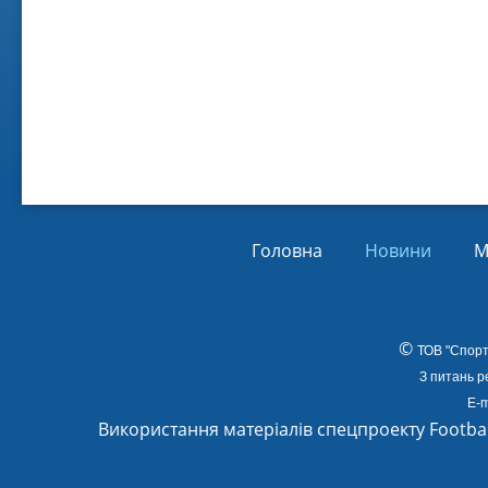
Віл
Від
01.
Головна
Новини
М
©
ТОВ
"Спорт
З питань р
E-m
Використання матеріалів спецпроекту Footba