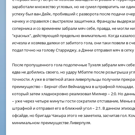
заработали множество угловых, но не сумел превратить ни один 
успеху был ван Дейк, пробивший с разворота после подачи оче
начеку и справился с выстрелом защитника. Французы выдержал
соперника и со временем забрали мяч себе, правда, не могли н
"красных", действующей предельно внимательно. Когда казалось
исчезла и хозяева далеки от забитого гола, они таки повели в с
подал точно на голову Старриджу, а Дэнни отправил мяч в сетку –
После пропущенного гола подопечные Тухеля забрали мяч себе 
едва не добились своего, но удару Мбаппе после розыгрыша уг
точности. А уже в ответной атаке ливерпульцы получили прекр
преимущество – Бернат сбил Вейналдума в штрафной площади, з
который затем хладнокровно реализовал Милнер – 2:0. Но данн
– уже через четыре минуты гости сократили отставание, Менье 
штрафной и отправил его в ближний угол – 2:1. В данном эпизод
офсайде, но бригада Чакыра этого не заметила, засчитав гол. 
минимальном преимуществе Ливерпуля.