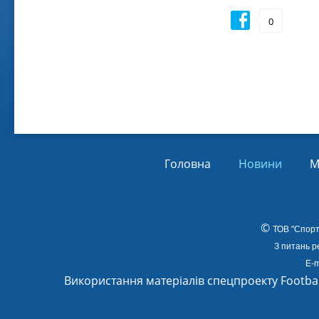
Віл
Від
0
01.
Головна
Новини
М
©
ТОВ
"Спорт
З питань р
E-m
Використання матеріалів спецпроекту Footba