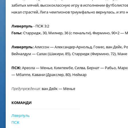
забитых мячей, высококлассную игру в исполнении футболисто
накал страстей, Лига чемпионов триумфально вернулась, и это 
Ливерпуль
- ПСЖ 3:2
Голы:
Старридж, 30, Милнер, 36 (с пенальти), Фирмино, 90+2 — М
Ливерпуль:
Алиссон — Александер-Арнольд, Гомес, ван Дейк, Р
Вейналдум — Салах (Шакири, 85), Старридж (Фирмино, 72), Мане 
ПСЖ:
Ареола — Менье, Кимпембе, Силва, Бернат — Рабьо, Марки
— Мбаппе, Кавани (Дракслер, 80), Неймар
Предупреждения:
ван Дейк — Менье
КОМАНДИ
Ліверпуль
ПСЖ
02 ж