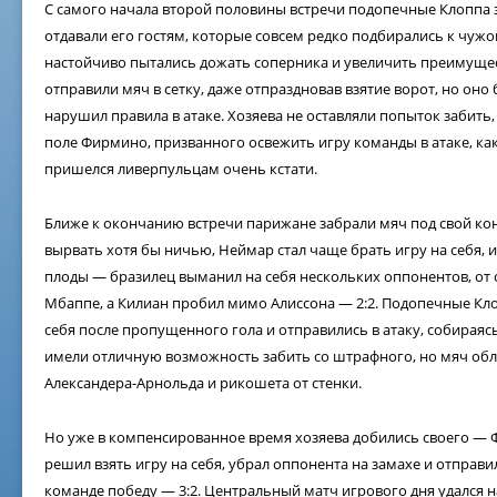
С самого начала второй половины встречи подопечные Клоппа з
отдавали его гостям, которые совсем редко подбирались к чуж
настойчиво пытались дожать соперника и увеличить преимущес
отправили мяч в сетку, даже отпраздновав взятие ворот, но оно
нарушил правила в атаке. Хозяева не оставляли попыток забить,
поле Фирмино, призванного освежить игру команды в атаке, ка
пришелся ливерпульцам очень кстати.
Ближе к окончанию встречи парижане забрали мяч под свой ко
вырвать хотя бы ничью, Неймар стал чаще брать игру на себя, и
плоды — бразилец выманил на себя нескольких оппонентов, от 
Мбаппе, а Килиан пробил мимо Алиссона — 2:2. Подопечные Кл
себя после пропущенного гола и отправились в атаку, собираяс
имели отличную возможность забить со штрафного, но мяч обл
Александера-Арнольда и рикошета от стенки.
Но уже в компенсированное время хозяева добились своего — Ф
решил взять игру на себя, убрал оппонента на замахе и отправи
команде победу — 3:2. Центральный матч игрового дня удался на