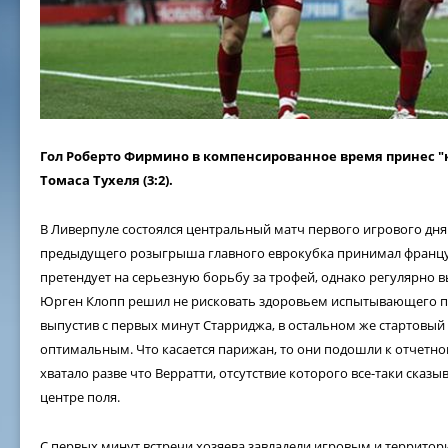
Гол Роберто Фирмино в компенсированное время принес 
Томаса Тухеля (3:2).
В Ливерпуле состоялся центральный матч первого игрового дн
предыдущего розыгрыша главного еврокубка принимал францу
претендует на серьезную борьбу за трофей, однако регулярно в
Юрген Клопп решил не рисковать здоровьем испытывающего п
выпустив с первых минут Старриджа, в остальном же стартовый
оптимальным. Что касается парижан, то они подошли к отчетно
хватало разве что Верратти, отсутствие которого все-таки сказы
центре поля.
С первых минут встречи хозяева завладели игровым и террит