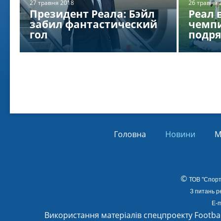
27 травня 2018
26 травня 
Віл
Президент Реала: Бэйл
Реал 
Від
забил фантастический
чемпи
01.
гол
подр
Головна
Новини
М
©
ТОВ
"Спорт
З питань р
E-m
Використання матеріалів спецпроекту Footba