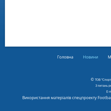
Віл
Від
01.
Головна
Новини
М
©
ТОВ
"Спорт
З питань р
E-m
Використання матеріалів спецпроекту Footba