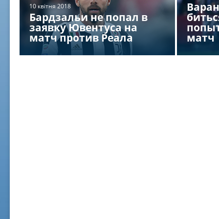
Варан
10 квітня 2018
Бардзальи не попал в
битьс
заявку Ювентуса на
попыт
матч против Реала
матч