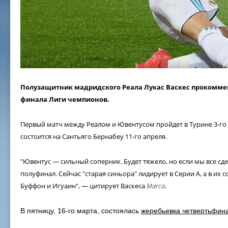
Полузащитник мадридского Реала Лукас Васкес прокомме
финала Лиги чемпионов.
Первый матч между Реалом и Ювентусом пройдет в Турине 3-го 
состоится на Сантьяго Бернабеу 11-го апреля.
"Ювентус — сильный соперник. Будет тяжело, но если мы все сде
полуфинал. Сейчас "старая синьора" лидирует в Серии А, а в их 
Буффон и Игуаин", — цитирует Васкеса
Marca
.
В пятницу, 16-го марта, состоялась
жеребьевка четвертьфин