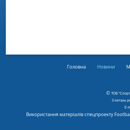
Віл
Від
01.
Головна
Новини
М
©
ТОВ
"Спорт
З питань р
E-m
Використання матеріалів спецпроекту Footba