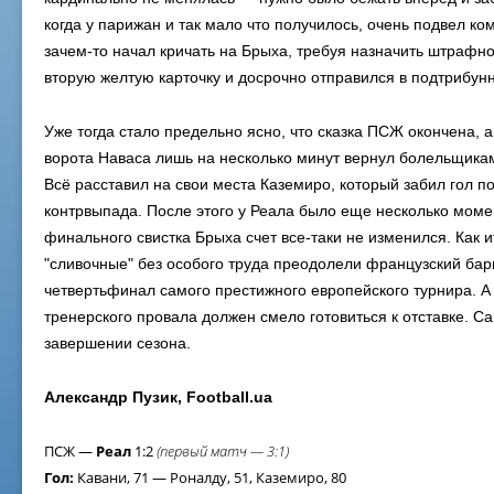
когда у парижан и так мало что получилось, очень подвел к
зачем-то начал кричать на Брыха, требуя назначить штрафно
вторую желтую карточку и досрочно отправился в подтрибу
Уже тогда стало предельно ясно, что сказка ПСЖ окончена, 
ворота Наваса лишь на несколько минут вернул болельщика
Всё расставил на свои места Каземиро, который забил гол п
контрвыпада. После этого у Реала было еще несколько момен
финального свистка Брыха счет все-таки не изменился. Как и
"сливочные" без особого труда преодолели французский бар
четвертьфинал самого престижного европейского турнира. 
тренерского провала должен смело готовиться к отставке. Са
завершении сезона.
Александр Пузик, Football.ua
ПСЖ —
Реал
1:2
(первый матч — 3:1)
Гол:
Кавани, 71 — Роналду, 51, Каземиро, 80