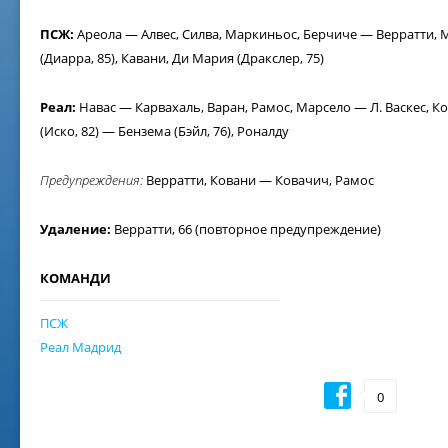
ПСЖ:
Ареола — Алвес, Силва, Маркиньос, Берчиче — Верратти, М
(Диарра, 85), Кавани, Ди Мария (Дракслер, 75)
Реал:
Навас — Карвахаль, Варан, Рамос, Марсело — Л. Васкес, Ко
(Иско, 82) — Бензема (Бэйл, 76), Роналду
Предупреждения:
Верратти, Ковани — Ковачич, Рамос
Удаление:
Верратти, 66 (повторное предупреждение)
КОМАНДИ
ПСЖ
Реал Мадрид
0
02 ж