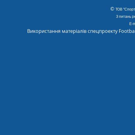
©
ТОВ
"Спорт
З питань р
E-m
Використання матеріалів спецпроекту Footba