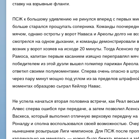
ставку на взрывные фланги.
ПСЖ к большому удивлению не ринулся вперед с первых мин
больше старался прощупать соперника. Команды поочередн
мячом, однако остроты у ворот Наваса и Ареолы долго не во
смотрелся на одном дыхании, и команды демонстрировали в
возник у ворот хозяев на исходе 20 минуты. Тогда Асенсио 
Рамоса, капитан первым касанием изящно переправлял мяч 
победителем из этой дуэли вышел голкипер парижан Ареола
ответил своими полумоментами. Сперва очень опасно в шт
через пару минут мощно под углом из-за пределов штрафно
моментах образцово сыграл Кейлор Навас.
Не успела начаться вторая половина встречи, как Реал вес
Алвес сперва ошибся при передаче, а затем позволил Асенс
Васкеса, который выполнил отличную верховую передачу на
Роналду и сполна воспользовался своей возможностью. Очер
нынешнем розыгрыше Лиги чемпионов. Для ПСЖ после проп
кардинально не менялась — нужно было бежать вперед и заб