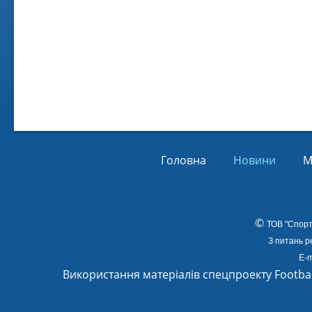
Віл
Від
01.
Головна
Новини
М
©
ТОВ
"Спорт
З питань р
E-m
Використання матеріалів спецпроекту Footba