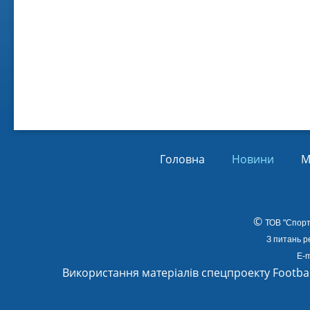
Віл
Від
01.
Головна
Новини
М
©
ТОВ
"Спорт
З питань р
E-m
Використання матеріалів спецпроекту Footba