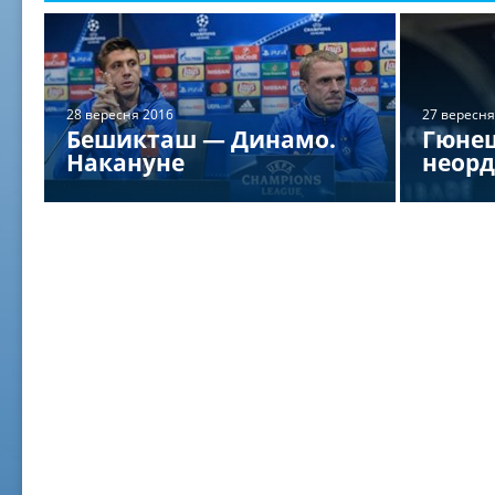
28 вересня 2016
27 вересня
Бешикташ — Динамо.
Гюне
Накануне
неорд