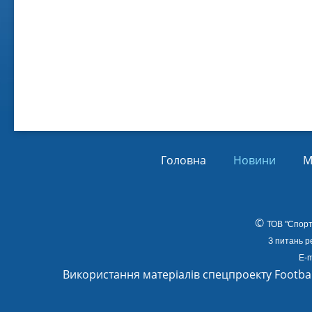
Віл
Від
01.
Головна
Новини
М
©
ТОВ
"Спорт
З питань р
E-m
Використання матеріалів спецпроекту Footba