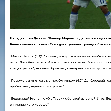
Нападающий Динамо Жуниор Мораес поделился ожиданиям
Бешикташем в рамках 2-го тура группового раунда Лиги ч
"Матч с Наполи (1:2)? Я считаю, мы допустили такие ошибки, ко
играх Лиги Чемпионов. И мы поплатились за это. Мы хорошо на
концентрацию", — заявил бразилец в интервью
своему официаль
"Поможет ли мне гол в матче с Олимпком (4:0)? Да. Хороший го
прибавляет уверенности игрокам".
"Бешикташ? Это топ-клуб в Турции с богатой историей. Игры Б
внимание и это хорошо".