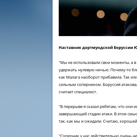
Наставник дортмундской Боруссии Юр
"Мы не использовали свои моменты, а в
удержать нулевую ничью. Почему-то бли
как Малага наоборот прибавила. Так ил
сильным соперником. Боруссия атаковал
считает специалист.
"В перерыве я сказал ребятам, что они
завершающей стадии атаки. В этом смыс
так, как мы и ожидали. Считаю, хороше
"Соперник у нас действительно очень н