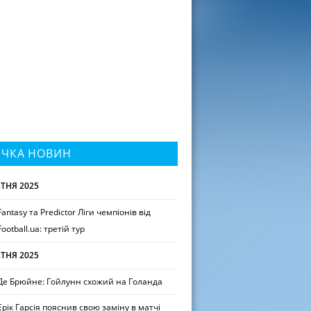
ІЧКА НОВИН
ТНЯ 2025
Fantasy та Predictor Ліги чемпіонів від
Football.ua: третій тур
ТНЯ 2025
Де Брюйне: Гойлунн схожий на Голанда
Ерік Гарсія пояснив свою заміну в матчі