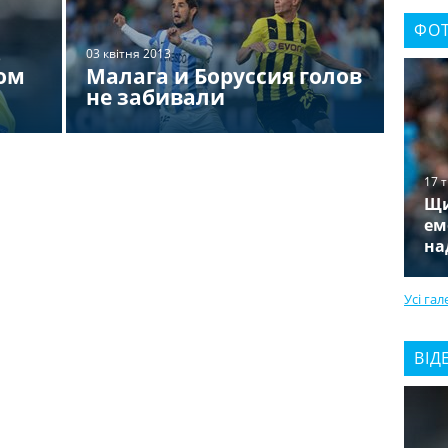
ФОТ
ь
03 квітня 2013
ом
Малага и Боруссия голов
не забивали
17 
Щи
ем
на
Усі гал
ВІД