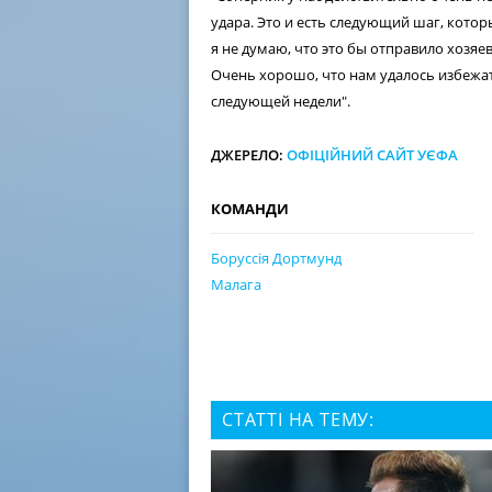
удара. Это и есть следующий шаг, котор
я не думаю, что это бы отправило хозяев
Очень хорошо, что нам удалось избежа
следующей недели".
ДЖЕРЕЛО:
ОФІЦІЙНИЙ САЙТ УЄФА
КОМАНДИ
Боруссія Дортмунд
Малага
СТАТТІ НА ТЕМУ: