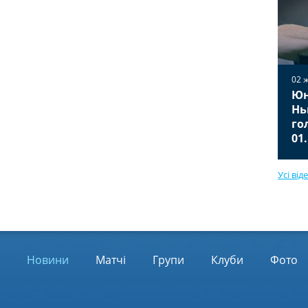
02 
Юн
02 жовтня 2025
Вільярреал — Ювентус 2:2
Нь
Відео голів та огляд матчу
го
01.10.2025
01
Усі від
Новини
Матчі
Групи
Клуби
Фото