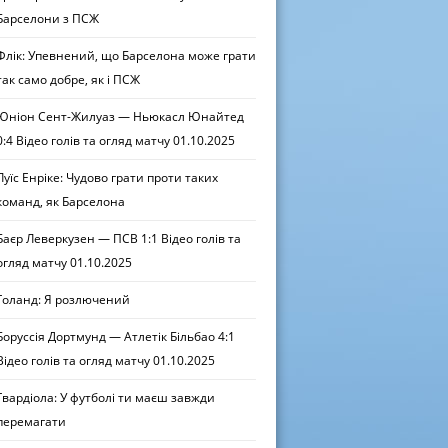
Барселони з ПСЖ
Флік: Упевнений, що Барселона може грати
так само добре, як і ПСЖ
Юніон Сент-Жилуаз — Ньюкасл Юнайтед
0:4 Відео голів та огляд матчу 01.10.2025
Луїс Енріке: Чудово грати проти таких
команд, як Барселона
Баєр Леверкузен — ПСВ 1:1 Відео голів та
огляд матчу 01.10.2025
Голанд: Я розлючений
Боруссія Дортмунд — Атлетік Більбао 4:1
Відео голів та огляд матчу 01.10.2025
Гвардіола: У футболі ти маєш завжди
перемагати