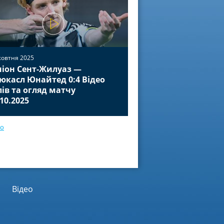
жовтня 2025
іон Сент-Жилуаз —
02 жовтня 2025
юкасл Юнайтед 0:4 Відео
Баєр Леверкузен — П
лів та огляд матчу
Відео голів та огля
.10.2025
01.10.2025
ео
Відео