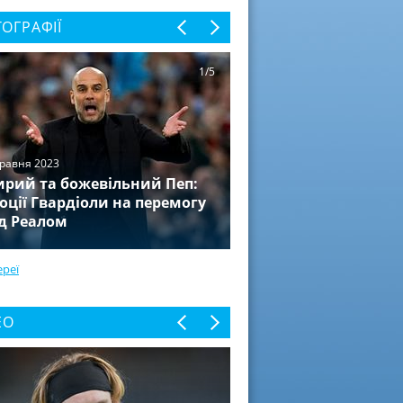
ОГРАФІЇ
1/5
травня 2023
рий та божевільний Пеп:
оції Гвардіоли на перемогу
д Реалом
ереї
ЕО