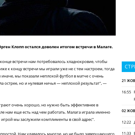
ген Клопп остался доволен итогом встречи в Малаге.
 конце встречи нам потребовалось хладнокровие, чтобы
СТР
же к концу встречи мы играли уже не с тем настроем, тогда
и иначе, мы показали неплохой футбол в матче с очень
21 ЖОВ
а острее, но и нулевая ничья — неплохой результат", —
16:55
 играют очень хорошо, но нужно быть эффективнее в
02 ЖОВ
ле нам еще есть над чем работать. Малага играла именно
й игрой мы заслужили комплименты в свой адрес".
12:22
11:33
епростой. Нам удавалось многое, но не было завершающего