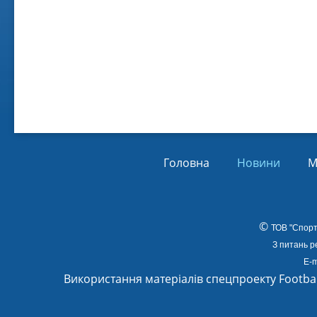
Віл
Від
01.
Головна
Новини
М
©
ТОВ
"Спорт
З питань р
E-m
Використання матеріалів спецпроекту Footba