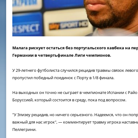
Малага рискует остаться без португальского хавбека на п
Германии в четвертьфинале Лиги чемпионов.
У 29-летнего футболиста случился рецидив травмы связок левого
пропустил победный поединок с Порту в 1/8 финала.
На выходных он точно не сыграет в чемпионате Испании с Райо В
Боруссией, который состоится в среду, пока под вопросом.
"У Элизеу рецидив, но ничего серьезного. Надеемся, что он поп
важный для нас игрок", — комментирует травму игрока наставн
Пеллегрини.