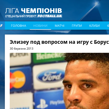
ГОЛОВНА
НОВИНИ
МАТЧІ
ГРУПИ
КЛУБИ
Элизеу под вопросом на игру с Бору
30 березня 2013