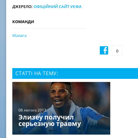
ДЖЕРЕЛО:
ОФІЦІЙНИЙ САЙТ УЄФА
КОМАНДИ
Малага
0
СТАТТІ НА ТЕМУ:
08 лютого 2013
Элизеу получил
серьезную травму