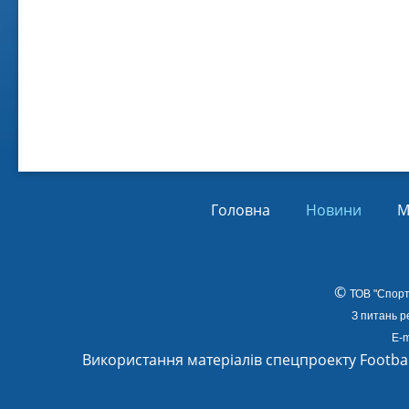
Віл
Від
01.
Головна
Новини
М
©
ТОВ
"Спорт
З питань р
E-m
Використання матеріалів спецпроекту Footba