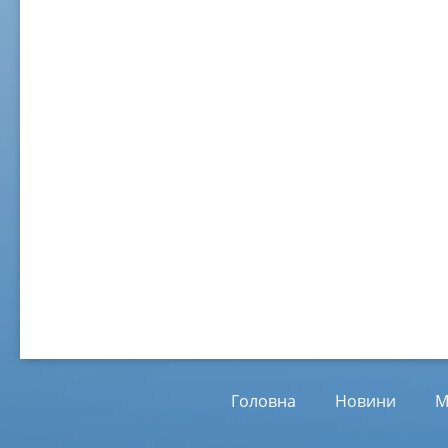
02 ж
Віл
Від
01.
Головна
Новини
М