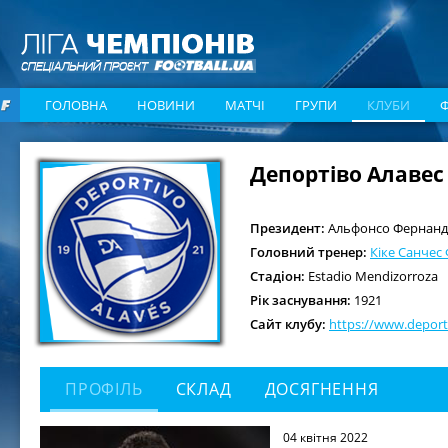
ГОЛОВНА
НОВИНИ
МАТЧІ
ГРУПИ
КЛУБИ
Депортіво Алавес
Президент:
Альфонсо Фернанде
Головний тренер:
Кіке Санчес
Стадіон:
Estadio Mendizorroza
Рік заснування:
1921
Сайт клубу:
https://www.deport
ПРОФІЛЬ
СКЛАД
ДОСЯГНЕННЯ
04 квітня 2022