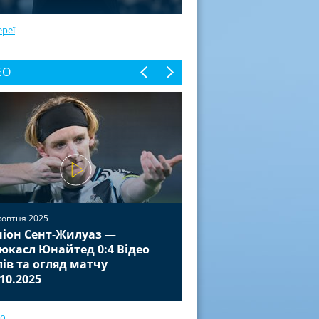
ереї
ЕО
жовтня 2025
іон Сент-Жилуаз —
02 жовтня 2025
юкасл Юнайтед 0:4 Відео
Баєр Леверкузен — П
лів та огляд матчу
Відео голів та огля
.10.2025
01.10.2025
ео