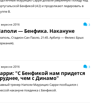
одопечные Маурицио Сарри добыли уверенную победу над
ортугальской Бенфикой (4:2) и продолжают лидировать в
уппе В.
 вересня 2016
3
аполи — Бенфика. Накануне
еаполь, Стадион Сан Паоло, 21:45. Арбитр — Феликс Брых
Германия).
 вересня 2016
3
арри: "С Бенфикой нам придется
руднее, чем с Динамо"
лавный тренер Наполи Маурицио Сарри пообщался с
рессой накануне поединка с Бенфикой.