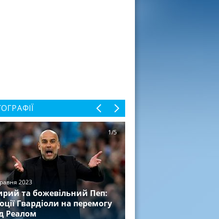
ОГРАФІЇ
1/5
травня 2023
рий та божевільний Пеп:
оції Гвардіоли на перемогу
д Реалом