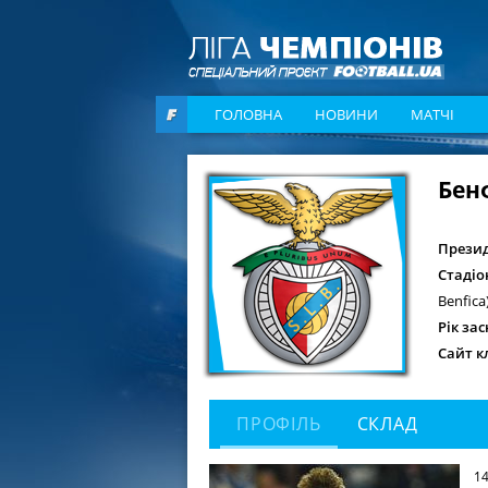
ГОЛОВНА
НОВИНИ
МАТЧІ
Бен
Презид
Стадіо
Benfica
Рік за
Сайт к
ПРОФІЛЬ
СКЛАД
1