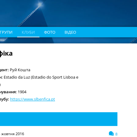
ГРУПИ
КЛУБИ
ФОТО
ВІДЕО
фіка
ент:
Руй Кошта
н:
Estadio da Luz (Estadio do Sport Lisboa e
)
снування:
1904
лубу:
https://www.slbenfica.pt
4 жовтня 2016
8