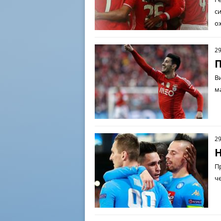
с
о
29
П
В
м
29
Н
П
ч