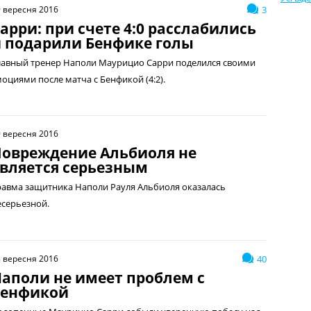
 вересня 2016
3
арри: при счете 4:0 расслабились
 подарили Бенфике голы
лавный тренер Наполи Маурицио Сарри поделился своими
моциями после матча с Бенфикой (4:2).
 вересня 2016
овреждение Альбиоля не
вляется серьезным
равма защитника Наполи Рауля Альбиоля оказалась
есерьезной.
 вересня 2016
40
аполи не имеет проблем с
Бенфикой