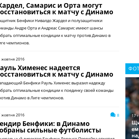
ардел, Самарис и Орта могут
осстановиться к матчу с Динамо
ащитник Бенфики Нивалдо Жардел и полузащитники
оманды Андре Орта и Андреас Самарис имеют шансы
абрать оптимальные кондиции к матчу против Динамо в
иге чемпионов.
2 жовтня 2016
ауль Хименес надеется
ФОТ
осстановиться к матчу с Динамо
ападающий Бенфики Рауль Хименес выразил надежду
абрать оптимальные кондиции к поединку своей команды
ротив Динамо в Лиге чемпионов.
7 жовтня 2016
8
17 
ендир Бенфики: в Динамо
Щи
собраны сильные футболисты
ем
на
енеральный директор Бенфики Лоренсо Перрейра отметил