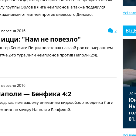
илу группы Орлов в Лиге чемпионов, а также поделился
Усі гал
жиданиями от матчей против киевского Динамо.
ВІД
 вересня 2016
2
ицци: "Нам не повезло"
ингер Бенфики Пицци посетовал на злой рок во вчерашнем
атче 2-го тура Лиги чемпионов против Наполи (2:4).
 вересня 2016
аполи — Бенфика 4:2
02 
Юн
02 жовтня 2025
редставляем вашему вниманию видеообзор поединка Лиги
Вільярреал — Ювентус 2:2
Нь
емпионов между Наполи и Бенфикой.
Відео голів та огляд матчу
го
01.10.2025
01
Усі від