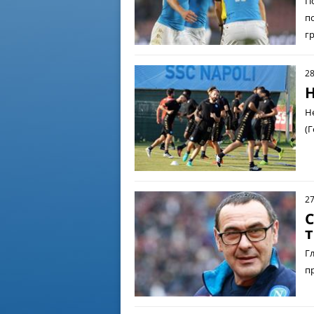
П
п
гр
28
Н
Н
(
27
С
т
Г
п