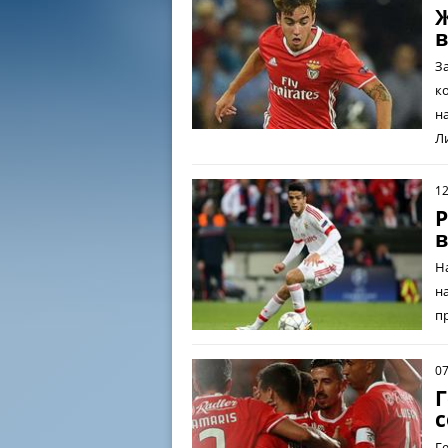
Ж
в
З
к
н
Л
1
Р
в
Н
н
п
0
Г
Г