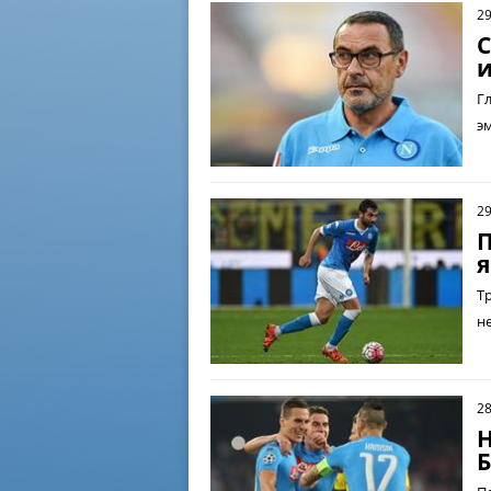
29
С
и
Г
э
29
П
я
Т
н
28
Н