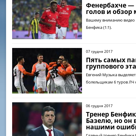
Фенербахче — 
голов и обзор
Вашему вниманию видео 
Бенфика (1:1).
07 грудня 2017
Пять самых п
группового эт
Евгений Музыка выделяет
болельщикам 6 туров ЛЧ с
06 грудня 2017
Тренер Бенфик
Базелю, но он
нашими ошиб
Главный тренер Бенфики