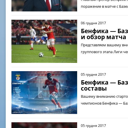
поражение в матче с Базе
06 грудня 2017
Бенфика — Баз
и обзор матча
Представляем вашему вни
группового этапа Лиги ч
05 грудня 2017
Бенфика — Баз
составы
Вашему вниманию стартов
чемпионов Бенфика — Ба
05 грудня 2017