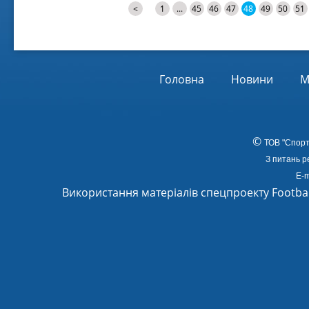
<
1
...
45
46
47
48
49
50
51
Головна
Новини
М
©
ТОВ
"Спорт
З питань р
E-m
Використання матеріалів спецпроекту Footba