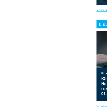
Усі гал
ВІД
02 
Юн
02 жовтня 2025
Вільярреал — Ювентус 2:2
Нь
Відео голів та огляд матчу
го
01.10.2025
01
Усі від