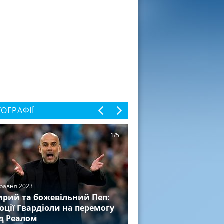
ОГРАФІЇ
1/5
травня 2023
рий та божевільний Пеп:
оції Гвардіоли на перемогу
д Реалом