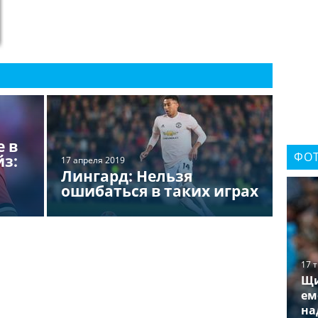
е в
ФОТ
йз:
17 апреля 2019
Лингард: Нельзя
ошибаться в таких играх
17 
Щи
ем
на