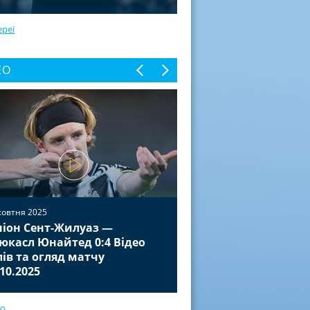
ереї
ЕО
жовтня 2025
іон Сент-Жилуаз —
02 жовтня 2025
юкасл Юнайтед 0:4 Відео
Баєр Леверкузен — П
лів та огляд матчу
Відео голів та огля
.10.2025
01.10.2025
ео