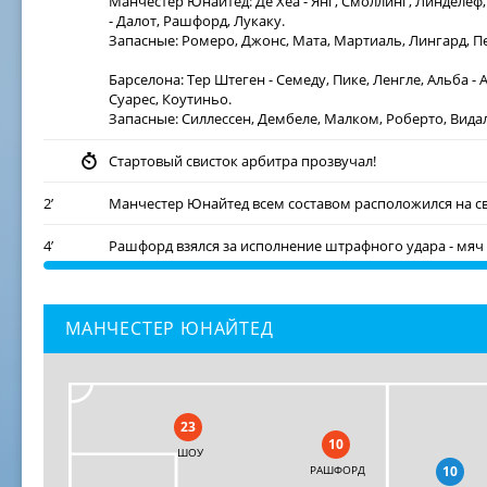
Манчестер Юнайтед:
Де Хеа - Янг, Смоллинг, Линделеф
- Далот, Рашфорд, Лукаку.
Запасные:
Ромеро, Джонс, Мата, Мартиаль, Лингард, Пе
Барселона:
Тер Штеген - Семеду, Пике, Ленгле, Альба - А
Суарес, Коутиньо.
Запасные:
Силлессен, Дембеле, Малком, Роберто, Видал
Стартовый свисток арбитра прозвучал!
2
’
Манчестер Юнайтед всем составом расположился на с
4
’
Рашфорд взялся за исполнение штрафного удара - мяч
6
’
"Сине-гранатовые" стараются широко атаковать, чтоб
МАНЧЕСТЕР ЮНАЙТЕД
8
’
Манчестер Юнайтед пока что не удается выход из обор
10
’
Компактно старается действовать оборона Манчестер 
сопернику.
23
12
’
ГООООООООООООООООООООООЛ! Лионель Месси наве
10
Луис Суарес головой отправил мяч в дальний угол - то
ШОУ
РАШФОРД
10
ворота.. 0:1.