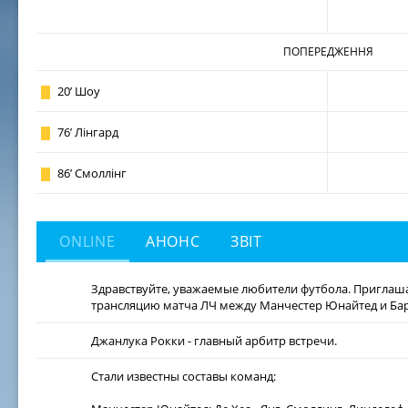
ПОПЕРЕДЖЕННЯ
20
’
Шоу
76
’
Лінгард
86
’
Смоллінг
ONLINE
АНОНС
ЗВІТ
Здравствуйте, уважаемые любители футбола. Приглаша
трансляцию матча ЛЧ между Манчестер Юнайтед и Ба
Джанлука Рокки
- главный арбитр встречи.
Стали известны составы команд: