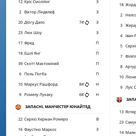
12
Кріс Смоллінг
З
18
Жорд
34
’
Барселона вынуждена обороняться в эти минуты, но хо
2
Віктор Лінделеф
З
2
Нелс
36
’
Вот это да!
Коутиньо пробивал после скидки партнера - 
20
Діогу Дало
74
’
З
3
Жерар
38
’
23
Люк Шоу
З
4
Іван 
17
Фред
П
5
Серхі
18
Ешлі Янг
П
7
Філіп
39
Скотт Мактоміней
П
8
Арту
6
Поль Погба
П
10
Ліоне
10
Маркус Рашфорд
84
’
Н
9
Луїс 
9
Ромелу Лукаку
68
’
Н
ЗАПА
ЗАПАСНІ. МАНЧЕСТЕР ЮНАЙТЕД
13
Яспер
22
Серхіо Херман Ромеро
В
23
Самуе
16
Фаустіно Маркос
З
14
Малк