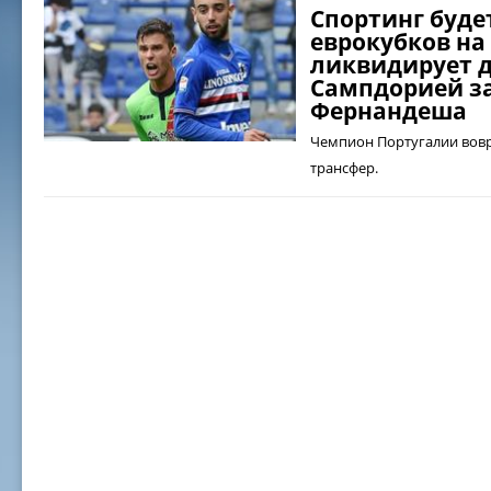
Спортинг буде
еврокубков на 
ликвидирует д
Сампдорией з
Фернандеша
Чемпион Португалии вовр
трансфер.