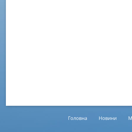
02 ж
Віл
Від
01.
Головна
Новини
М