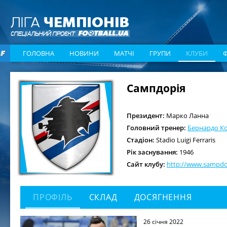
ГОЛОВНА
НОВИНИ
МАТЧІ
ГРУПИ
КЛУБИ
Сампдорія
Президент:
Марко Ланна
Головний тренер:
Бернардо Ко
Стадіон:
Stadio Luigi Ferraris
Рік заснування:
1946
Сайт клубу:
http://www.sampdor
ПРОФІЛЬ
СКЛАД
ДОСЯГНЕННЯ
26 січня 2022