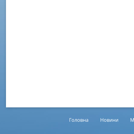
02 ж
Віл
Від
01.
Головна
Новини
М