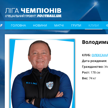
ГОЛОВНА
НОВИНИ
МАТЧІ
ГРУПИ
КЛУБИ
Володим
КЛУБ:
ОЛЕКСАНД
Дата рождения:
Гражданство:
Ук
Рост:
178 см
Вес:
74 кг