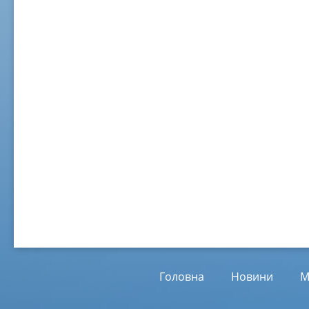
02 ж
Віл
Від
01.
Головна
Новини
М