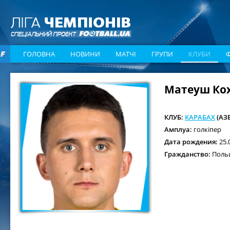
ГОЛОВНА
НОВИНИ
МАТЧІ
ГРУПИ
КЛУБИ
Матеуш Кох
КЛУБ:
КАРАБАХ
(АЗ
Амплуа:
голкіпер
Дата рождения:
25.
Гражданство:
Поль