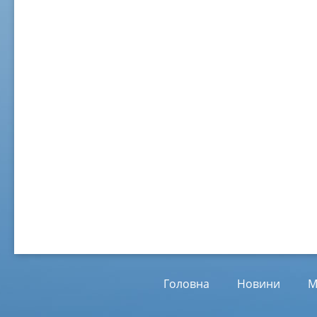
02 ж
Віл
Від
01.
Головна
Новини
М