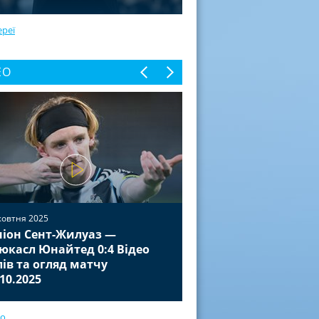
ереї
ЕО
жовтня 2025
іон Сент-Жилуаз —
02 жовтня 2025
юкасл Юнайтед 0:4 Відео
Баєр Леверкузен — П
лів та огляд матчу
Відео голів та огля
.10.2025
01.10.2025
ео