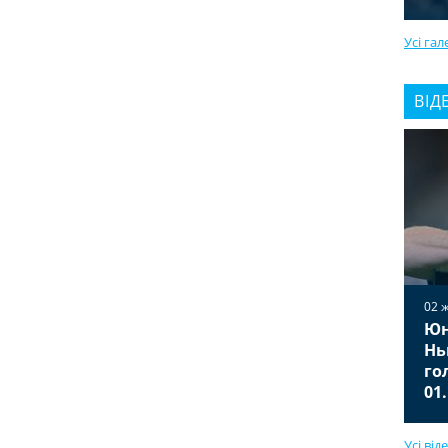
Усі гал
ВІД
02 
Юн
02 жовтня 2025
Вільярреал — Ювентус 2:2
Нь
Відео голів та огляд матчу
го
01.10.2025
01
Усі від