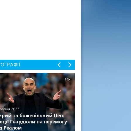
ОГРАФІЇ
1/5
травня 2023
рий та божевільний Пеп:
оції Гвардіоли на перемогу
д Реалом