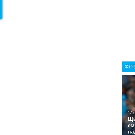
ФОТ
17 
Щи
ем
на