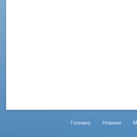
02 ж
Віл
Від
01.
Головна
Новини
М