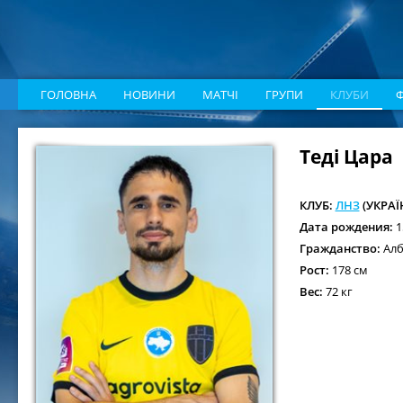
ГОЛОВНА
НОВИНИ
МАТЧІ
ГРУПИ
КЛУБИ
Теді Цара
КЛУБ:
ЛНЗ
(УКРАЇ
Дата рождения:
1
Гражданство:
Алб
Рост:
178 см
Вес:
72 кг