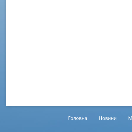
02 ж
Віл
Від
01.
Головна
Новини
М