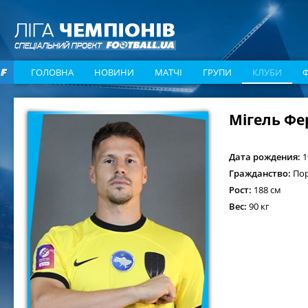
ГОЛОВНА
НОВИНИ
МАТЧІ
ГРУПИ
КЛУБИ
Мігель Ф
Дата рождения:
1
Гражданство:
Пор
Рост:
188 см
Вес:
90 кг