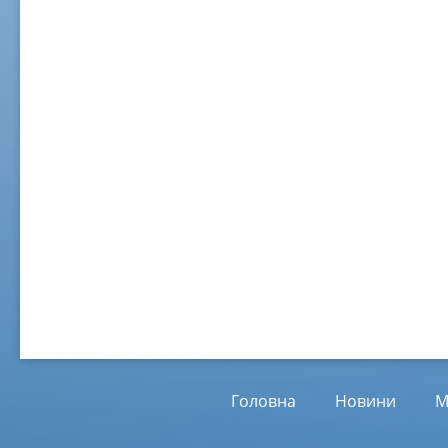
02 ж
Віл
Від
01.
Головна
Новини
М