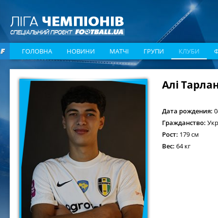
ГОЛОВНА
НОВИНИ
МАТЧІ
ГРУПИ
КЛУБИ
Алі Тарла
Дата рождения:
0
Гражданство:
Укр
Рост:
179 см
Вес:
64 кг