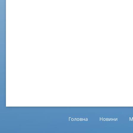
02 ж
Віл
Від
01.
Головна
Новини
М