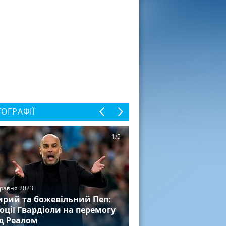
ОГРАФІЇ
1/5
травня 2023
рий та божевільний Пеп:
оції Гвардіоли на перемогу
д Реалом