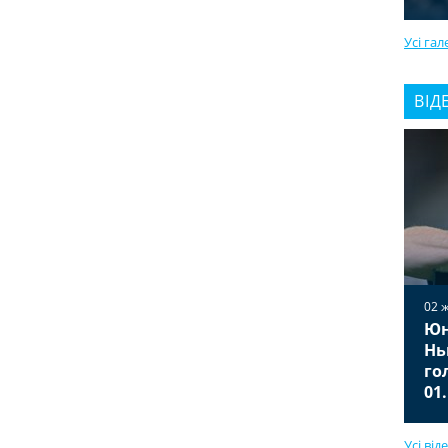
Усі гал
ВІД
02 
Юн
02 жовтня 2025
Вільярреал — Ювентус 2:2
Нь
Відео голів та огляд матчу
го
01.10.2025
01
Усі від