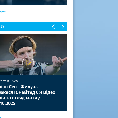
ереї
ЕО
жовтня 2025
іон Сент-Жилуаз —
02 жовтня 2025
юкасл Юнайтед 0:4 Відео
Баєр Леверкузен — П
лів та огляд матчу
Відео голів та огля
.10.2025
01.10.2025
ео