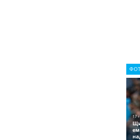
ФОТ
17 
Щи
ем
на