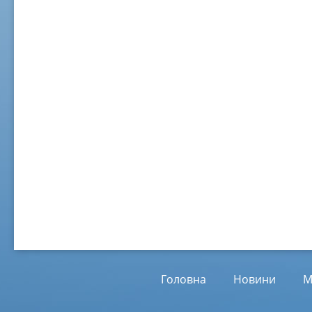
02 ж
Віл
Від
01.
Головна
Новини
М