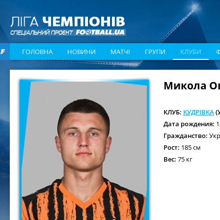
ГОЛОВНА
НОВИНИ
МАТЧІ
ГРУПИ
КЛУБИ
Микола О
КЛУБ:
КУДРІВКА
(
Дата рождения:
1
Гражданство:
Укр
Рост:
185 см
Вес:
75 кг