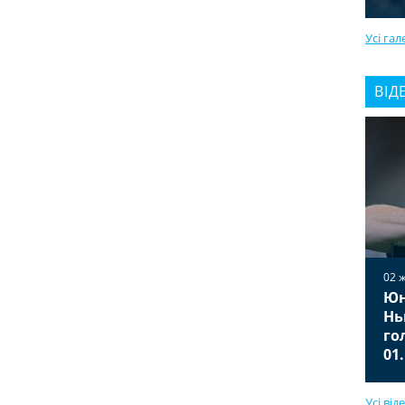
Усі гал
ВІД
02 
Юн
02 жовтня 2025
Вільярреал — Ювентус 2:2
Нь
Відео голів та огляд матчу
го
01.10.2025
01
Усі від