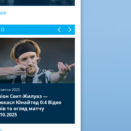
ереї
ЕО
жовтня 2025
іон Сент-Жилуаз —
02 жовтня 2025
юкасл Юнайтед 0:4 Відео
Баєр Леверкузен — П
лів та огляд матчу
Відео голів та огля
.10.2025
01.10.2025
ео