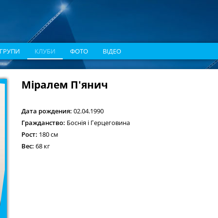
ГРУПИ
КЛУБИ
ФОТО
ВІДЕО
Міралем П'янич
Дата рождения:
02.04.1990
Гражданство:
Боснія і Герцеговина
Рост:
180 см
Вес:
68 кг